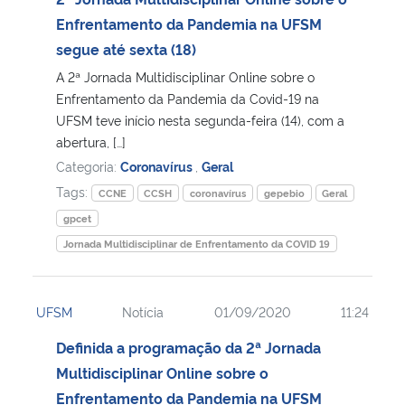
Enfrentamento da Pandemia na UFSM
Secretaria-Geral
segue até sexta (18)
A 2ª Jornada Multidisciplinar Online sobre o
Secretaria de Governo
Enfrentamento da Pandemia da Covid-19 na
UFSM teve início nesta segunda-feira (14), com a
Gabinete de Segurança Institucional
abertura, […]
Categoria:
Coronavírus
,
Geral
Advocacia-Geral da União
Tags:
CCNE
CCSH
coronavírus
gepebio
Geral
gpcet
Banco Central do Brasil
Jornada Multidisciplinar de Enfrentamento da COVID 19
Planalto
UFSM
Notícia
01/09/2020
11:24
Definida a programação da 2ª Jornada
Multidisciplinar Online sobre o
Enfrentamento da Pandemia na UFSM