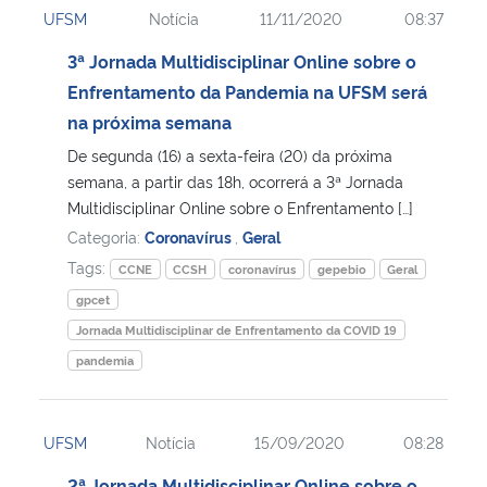
UFSM
Notícia
11/11/2020
08:37
Ministério da Cidadania
3ª Jornada Multidisciplinar Online sobre o
Ministério da Saúde
Enfrentamento da Pandemia na UFSM será
na próxima semana
Ministério de Minas e Energia
De segunda (16) a sexta-feira (20) da próxima
semana, a partir das 18h, ocorrerá a 3ª Jornada
Ministério da Ciência, Tecnologia, Inovações e Comunicações
Multidisciplinar Online sobre o Enfrentamento […]
Categoria:
Coronavírus
,
Geral
Ministério do Meio Ambiente
Tags:
CCNE
CCSH
coronavírus
gepebio
Geral
gpcet
Ministério do Turismo
Jornada Multidisciplinar de Enfrentamento da COVID 19
pandemia
Ministério do Desenvolvimento Regional
Controladoria-Geral da União
UFSM
Notícia
15/09/2020
08:28
Ministério da Mulher, da Família e dos Direitos Humanos
2ª Jornada Multidisciplinar Online sobre o