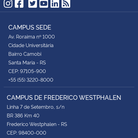
TikTok
Instagram
Facebook
Twitter
YouTube
LinkedIn
RSS
CAMPUS SEDE
Av. Roraima nº 1000
Cidade Universitária
Bairro Camobi
Santa Maria - RS
CEP: 97105-900
+55 (55) 3220-8000
CAMPUS DE FREDERICO WESTPHALEN
Linha 7 de Setembro, s/n
BR 386 Km 40
Frederico Westphalen - RS
CEP: 98400-000