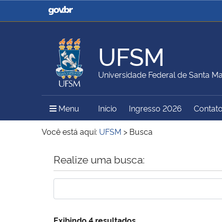
Casa Civil
Ministério da Justiça e
Segurança Pública
UFSM
Ministério da Agricultura,
Ministério da Educação
Universidade Federal de Santa Ma
Pecuária e Abastecimento
Menu Principal do Sítio
Menu
Início
Ingresso 2026
Contat
Ministério do Meio Ambiente
Ministério do Turismo
Você está aqui:
UFSM
>
Busca
Início do conteúdo
Realize uma busca:
Secretaria de Governo
Gabinete de Segurança
Institucional
Exibindo 4 resultados