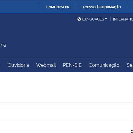
COMUNICA BR
ACESSO À INFORMAÇÃO
Ministério da Defesa
Ministério das Relações
Mini
IR
LANGUAGES
INTERNATI
Exteriores
PARA
O
Ministério da Cidadania
Ministério da Saúde
Mini
CONTEÚDO
ria
o
Ouvidoria
Webmail
PEN-SIE
Comunicação
Se
Ministério do
Controladoria-Geral da
Mini
Desenvolvimento Regional
União
Famí
Hum
Advocacia-Geral da União
Banco Central do Brasil
Plan
P