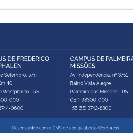
S DE FREDERICO
CAMPUS DE PALMEIR
PHALEN
MISSÕES
de Setembro, s/n
Av. Independência, nº 3751
Km 40
Bairro Vista Alegre
o Westphalen - RS
Palmeira das Missões - RS
400-000
CEP: 98300-000
 3744-0600
+55 (55) 3742-8800
Desenvolvido com o CMS de código aberto
Wordpress