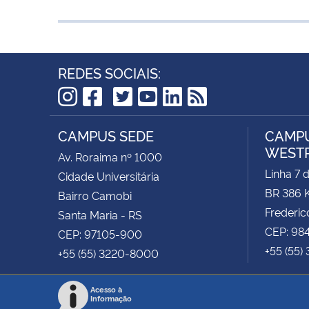
REDES SOCIAIS:
TikTok
Instagram
Facebook
Twitter
YouTube
LinkedIn
RSS
CAMPUS SEDE
CAMPU
WEST
Av. Roraima nº 1000
Linha 7 
Cidade Universitária
BR 386 
Bairro Camobi
Frederic
Santa Maria - RS
CEP: 98
CEP: 97105-900
+55 (55)
+55 (55) 3220-8000
Acesso à
Informação