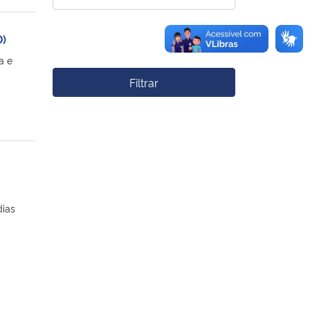
D)
a e
Filtrar
dias