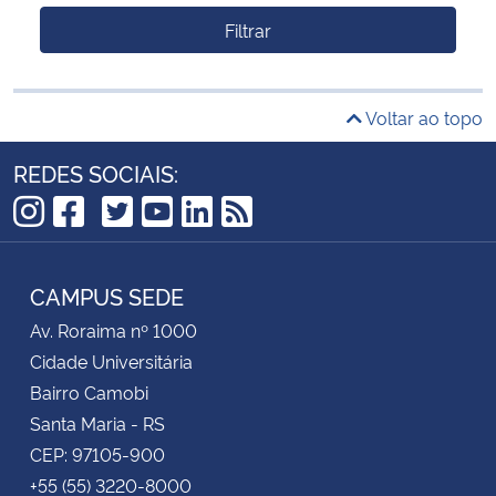
Filtrar
Voltar ao topo
REDES SOCIAIS:
TikTok
Instagram
Facebook
Twitter
YouTube
LinkedIn
RSS
CAMPUS SEDE
Av. Roraima nº 1000
Cidade Universitária
Bairro Camobi
Santa Maria - RS
CEP: 97105-900
+55 (55) 3220-8000