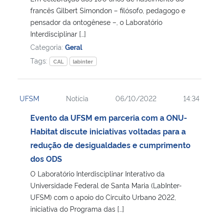
francês Gilbert Simondon – filósofo, pedagogo e
pensador da ontogênese –, o Laboratório
Secretaria-Geral
Interdisciplinar […]
Categoria:
Geral
Secretaria de Governo
Tags:
CAL
labinter
Gabinete de Segurança Institucional
UFSM
Notícia
06/10/2022
14:34
Advocacia-Geral da União
Evento da UFSM em parceria com a ONU-
Banco Central do Brasil
Habitat discute iniciativas voltadas para a
redução de desigualdades e cumprimento
Planalto
dos ODS
O Laboratório Interdisciplinar Interativo da
Universidade Federal de Santa Maria (LabInter-
UFSM) com o apoio do Circuito Urbano 2022,
iniciativa do Programa das […]