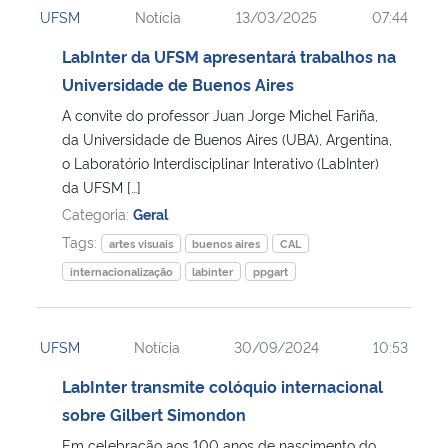
UFSM
Notícia
13/03/2025
07:44
Ministério da Cidadania
LabInter da UFSM apresentará trabalhos na
Ministério da Saúde
Universidade de Buenos Aires
A convite do professor Juan Jorge Michel Fariña,
Ministério de Minas e Energia
da Universidade de Buenos Aires (UBA), Argentina,
o Laboratório Interdisciplinar Interativo (LabInter)
Ministério da Ciência, Tecnologia, Inovações e Comunicações
da UFSM […]
Categoria:
Geral
Ministério do Meio Ambiente
Tags:
artes visuais
buenos aires
CAL
internacionalização
labinter
ppgart
Ministério do Turismo
Ministério do Desenvolvimento Regional
UFSM
Notícia
30/09/2024
10:53
LabInter transmite colóquio internacional
Controladoria-Geral da União
sobre Gilbert Simondon
Ministério da Mulher, da Família e dos Direitos Humanos
Em celebração aos 100 anos de nascimento do