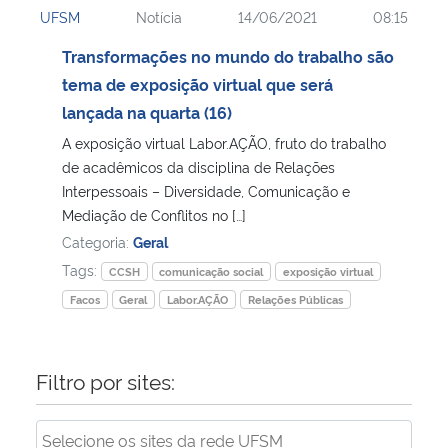
UFSM
Notícia
14/06/2021
08:15
Ministério da Cidadania
Transformações no mundo do trabalho são
Ministério da Saúde
tema de exposição virtual que será
lançada na quarta (16)
Ministério de Minas e Energia
A exposição virtual Labor.AÇÃO, fruto do trabalho
de acadêmicos da disciplina de Relações
Ministério da Ciência, Tecnologia, Inovações e Comunicações
Interpessoais – Diversidade, Comunicação e
Mediação de Conflitos no […]
Ministério do Meio Ambiente
Categoria:
Geral
Tags:
CCSH
comunicação social
exposição virtual
Ministério do Turismo
Facos
Geral
Labor.AÇÃO
Relações Públicas
Ministério do Desenvolvimento Regional
Filtro por sites:
Controladoria-Geral da União
Ministério da Mulher, da Família e dos Direitos Humanos