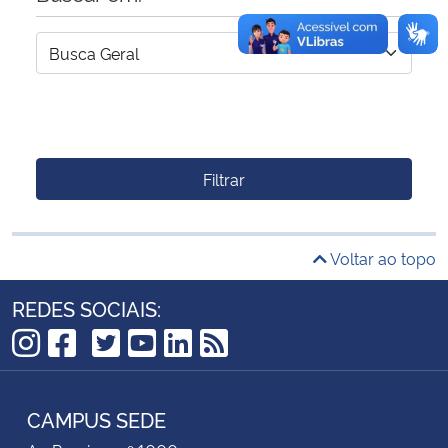
Filtrar
Voltar ao topo
REDES SOCIAIS:
TikTok
Instagram
Facebook
Twitter
YouTube
LinkedIn
RSS
CAMPUS SEDE