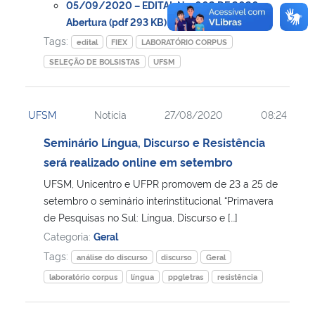
05/09/2020 – EDITAL No. 002 DE 2020… –
Abertura (pdf 293 KB)
Tags:
edital
FIEX
LABORATÓRIO CORPUS
SELEÇÃO DE BOLSISTAS
UFSM
UFSM
Notícia
27/08/2020
08:24
Seminário Língua, Discurso e Resistência
será realizado online em setembro
UFSM, Unicentro e UFPR promovem de 23 a 25 de
setembro o seminário interinstitucional “Primavera
de Pesquisas no Sul: Língua, Discurso e […]
Categoria:
Geral
Tags:
análise do discurso
discurso
Geral
laboratório corpus
língua
ppgletras
resistência