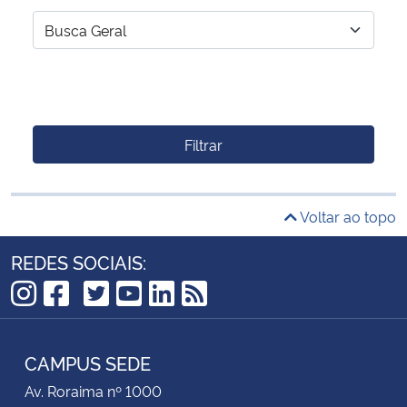
Filtrar
Voltar ao topo
REDES SOCIAIS:
TikTok
Instagram
Facebook
Twitter
YouTube
LinkedIn
RSS
CAMPUS SEDE
Av. Roraima nº 1000