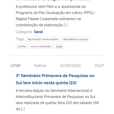
A professora Verli Petri e a doutoranda do
Secretaria-Geral
Programa de Pós-Graduação em Letras (PPGL)
Rejane Fiepke Carpenedo estiveram na
coordenação da elaboração […]
Secretaria de Governo
Categoria:
Geral
Tags:
Gabinete de Segurança Institucional
dicionário comunitário
laboratório corpus
Letras
novo machado
ppgl
Advocacia-Geral da União
UFSM
Notícia
21/09/2022
09:27
Banco Central do Brasil
3º Seminário Primavera de Pesquisas no
Planalto
Sul tem início nesta quinta (22)
A terceira edição do Seminário Internacional e
Interinstitucional Primavera de Pesquisas no Sul
será realizada de quinta-feira (22) até sábado (24),
de […]