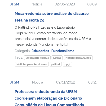
UFSM
Notícia
02/05/2023
08:09
Ministério da Cidadania
Mesa-redonda sobre análise do discurso
Ministério da Saúde
será na sexta (5)
O Pallind, o PET Letras e o Laboratório
Ministério de Minas e Energia
Corpus/PPGL estão ofertando, de modo
presencial, à comunidade acadêmica da UFSM a
Ministério da Ciência, Tecnologia, Inovações e Comunicações
mesa-redonda “Funcionamento […]
Categoria:
Estudantes
,
Funcionalismo
Ministério do Meio Ambiente
Tags:
laboratório corpus
Letras
Notícias para Alunos
Notícias para Servidores
pallind
ppgl
Ministério do Turismo
Ministério do Desenvolvimento Regional
UFSM
Notícia
09/11/2022
08:31
Professora e doutoranda da UFSM
Controladoria-Geral da União
coordenam elaboração de Dicionário
Comunitário de Língua Compartilhada
Ministério da Mulher, da Família e dos Direitos Humanos