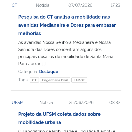
CT
Notícia
07/07/2026
17:23
Ministério da Cidadania
Pesquisa do CT analisa a mobilidade nas
Ministério da Saúde
avenidas Medianeira e Dores para embasar
melhorias
Ministério de Minas e Energia
As avenidas Nossa Senhora Medianeira e Nossa
Senhora das Dores concentram alguns dos
Ministério da Ciência, Tecnologia, Inovações e Comunicações
principais desafios de mobilidade de Santa Maria.
Para apoiar […]
Ministério do Meio Ambiente
Categoria:
Destaque
Tags:
CT
Engenharia Civil
LAMOT
Ministério do Turismo
Ministério do Desenvolvimento Regional
UFSM
Notícia
25/06/2026
08:32
Projeto da UFSM coleta dados sobre
Controladoria-Geral da União
mobilidade urbana
Ministério da Mulher, da Família e dos Direitos Humanos
O Laboratório de Mobilidade e Logística (Lamot) e