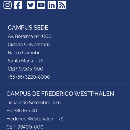
TikTok
Instagram
Facebook
Twitter
YouTube
LinkedIn
RSS
CAMPUS SEDE
Av. Roraima nº 1000
Cidade Universitária
Bairro Camobi
Santa Maria - RS
CEP: 97105-900
+55 (55) 3220-8000
CAMPUS DE FREDERICO WESTPHALEN
Linha 7 de Setembro, s/n
BR 386 Km 40
Frederico Westphalen - RS
CEP: 98400-000