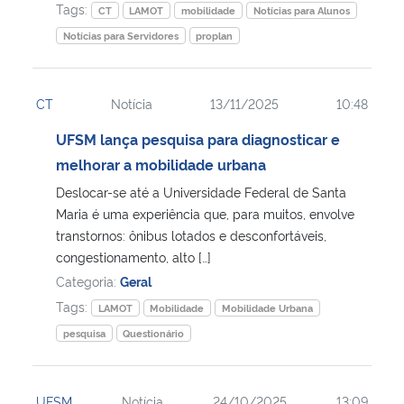
Tags:
CT
LAMOT
mobilidade
Notícias para Alunos
Notícias para Servidores
proplan
CT
Notícia
13/11/2025
10:48
UFSM lança pesquisa para diagnosticar e
melhorar a mobilidade urbana
Deslocar-se até a Universidade Federal de Santa
Maria é uma experiência que, para muitos, envolve
transtornos: ônibus lotados e desconfortáveis,
congestionamento, alto […]
Categoria:
Geral
Tags:
LAMOT
Mobilidade
Mobilidade Urbana
pesquisa
Questionário
UFSM
Notícia
24/10/2025
13:09