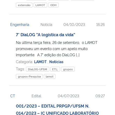
extensão
LAMOT
ODH
Engenharia
Notícia
04/10/2023
16:26
7° DiaLOG ”A logística da vida”
Na última terça feira, 26 de setembro, o LAMOT
promoveu um evento com um apelo muito
importante. A 7° edição do DiaLOG […]
Categoria:
LAMOT
,
Notícias
Tags:
DiaLOG-UFSM
ETL;
grupos
grupos-Pesquisa
lamot
CT
Edital
04/07/2023
09:27
001/2023 – EDITAL PRPGP/UFSM N.
014/2023 – IC UNIFICADO LABORATÓRIO