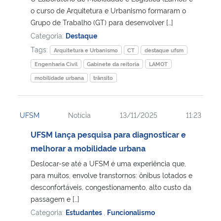
o curso de Arquitetura e Urbanismo formaram o
Grupo de Trabalho (GT) para desenvolver […]
Secretaria-Geral
Categoria:
Destaque
Tags:
Secretaria de Governo
Arquitetura e Urbanismo
CT
destaque ufsm
Engenharia Civil
Gabinete da reitoria
LAMOT
Gabinete de Segurança Institucional
mobilidade urbana
trânsito
Advocacia-Geral da União
UFSM
Notícia
13/11/2025
11:23
Banco Central do Brasil
UFSM lança pesquisa para diagnosticar e
melhorar a mobilidade urbana
Planalto
Deslocar-se até a UFSM é uma experiência que,
para muitos, envolve transtornos: ônibus lotados e
desconfortáveis, congestionamento, alto custo da
passagem e […]
Categoria:
Estudantes
,
Funcionalismo