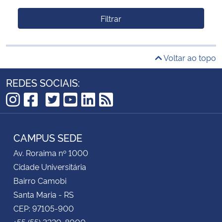
Filtrar
Voltar ao topo
REDES SOCIAIS:
TikTok
Instagram
Facebook
Twitter
YouTube
LinkedIn
RSS
CAMPUS SEDE
Av. Roraima nº 1000
Cidade Universitária
Bairro Camobi
Santa Maria - RS
CEP: 97105-900
+55 (55) 3220-8000