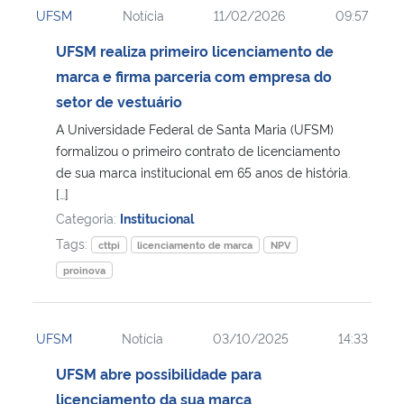
UFSM
Notícia
11/02/2026
09:57
Ministério da Cidadania
UFSM realiza primeiro licenciamento de
Ministério da Saúde
marca e firma parceria com empresa do
setor de vestuário
Ministério de Minas e Energia
A Universidade Federal de Santa Maria (UFSM)
formalizou o primeiro contrato de licenciamento
Ministério da Ciência, Tecnologia, Inovações e Comunicações
de sua marca institucional em 65 anos de história.
[…]
Ministério do Meio Ambiente
Categoria:
Institucional
Tags:
cttpi
licenciamento de marca
NPV
Ministério do Turismo
proinova
Ministério do Desenvolvimento Regional
UFSM
Notícia
03/10/2025
14:33
Controladoria-Geral da União
UFSM abre possibilidade para
licenciamento da sua marca
Ministério da Mulher, da Família e dos Direitos Humanos