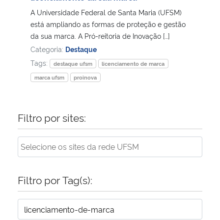
A Universidade Federal de Santa Maria (UFSM)
Secretaria-Geral
está ampliando as formas de proteção e gestão
da sua marca. A Pró-reitoria de Inovação […]
Categoria:
Destaque
Secretaria de Governo
Tags:
destaque ufsm
licenciamento de marca
Gabinete de Segurança Institucional
marca ufsm
proinova
Advocacia-Geral da União
Filtro por sites:
Banco Central do Brasil
Planalto
Filtro por Tag(s):