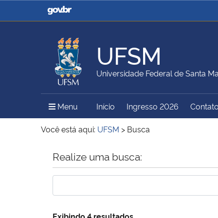
Casa Civil
Ministério da Justiça e
Segurança Pública
UFSM
Ministério da Agricultura,
Ministério da Educação
Universidade Federal de Santa Ma
Pecuária e Abastecimento
Menu Principal do Sítio
Menu
Início
Ingresso 2026
Contat
Ministério do Meio Ambiente
Ministério do Turismo
Você está aqui:
UFSM
>
Busca
Início do conteúdo
Realize uma busca:
Secretaria de Governo
Gabinete de Segurança
Institucional
Exibindo 4 resultados