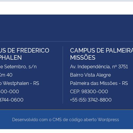
S DE FREDERICO
CAMPUS DE PALMEIR
PHALEN
MISSÕES
de Setembro, s/n
Av. Independência, nº 3751
Km 40
Bairro Vista Alegre
o Westphalen - RS
Palmeira das Missões - RS
400-000
CEP: 98300-000
 3744-0600
+55 (55) 3742-8800
Desenvolvido com o CMS de código aberto
Wordpress