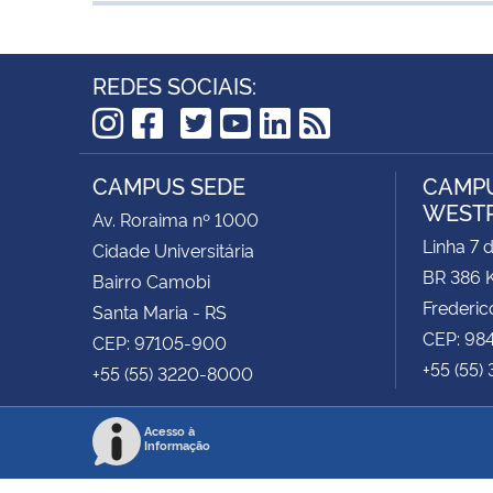
REDES SOCIAIS:
TikTok
Instagram
Facebook
Twitter
YouTube
LinkedIn
RSS
CAMPUS SEDE
CAMPU
WEST
Av. Roraima nº 1000
Linha 7 
Cidade Universitária
BR 386 
Bairro Camobi
Frederic
Santa Maria - RS
CEP: 98
CEP: 97105-900
+55 (55)
+55 (55) 3220-8000
Acesso à
Informação