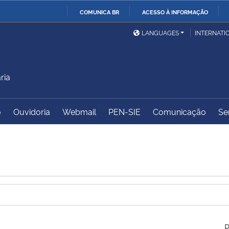
COMUNICA BR
ACESSO À INFORMAÇÃO
Ministério da Defesa
Ministério das Relações
Mini
IR
LANGUAGES
INTERNATI
Exteriores
PARA
O
Ministério da Cidadania
Ministério da Saúde
Mini
CONTEÚDO
ria
o
Ouvidoria
Webmail
PEN-SIE
Comunicação
Se
Ministério do
Controladoria-Geral da
Mini
Desenvolvimento Regional
União
Famí
Hum
Advocacia-Geral da União
Banco Central do Brasil
Plan
P