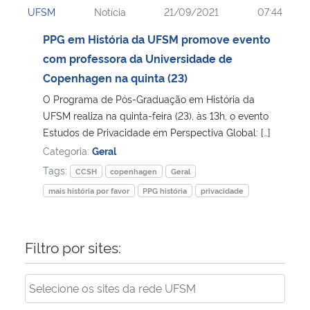
UFSM
Notícia
21/09/2021
07:44
Ministério da Cidadania
PPG em História da UFSM promove evento
Ministério da Saúde
com professora da Universidade de
Copenhagen na quinta (23)
Ministério de Minas e Energia
O Programa de Pós-Graduação em História da
UFSM realiza na quinta-feira (23), às 13h, o evento
Ministério da Ciência, Tecnologia, Inovações e Comunicações
Estudos de Privacidade em Perspectiva Global: […]
Categoria:
Geral
Ministério do Meio Ambiente
Tags:
CCSH
copenhagen
Geral
mais história por favor
PPG história
privacidade
Ministério do Turismo
Ministério do Desenvolvimento Regional
Filtro por sites:
Controladoria-Geral da União
Ministério da Mulher, da Família e dos Direitos Humanos