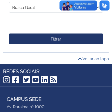
Filtrar
Voltar ao topo
REDES SOCIAIS:
TikTok
Instagram
Facebook
Twitter
YouTube
LinkedIn
RSS
CAMPUS SEDE
Av. Roraima nº 1000