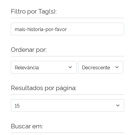
Filtro por Tag(s):
Secretaria-Geral
Secretaria de Governo
Gabinete de Segurança Institucional
Ordenar por:
Advocacia-Geral da União
Banco Central do Brasil
Resultados por página:
Planalto
Buscar em: