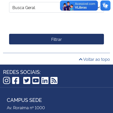
Filtrar
Voltar ao topo
REDES SOCIAIS:
TikTok
Instagram
Facebook
Twitter
YouTube
LinkedIn
RSS
CAMPUS SEDE
Av. Roraima nº 1000