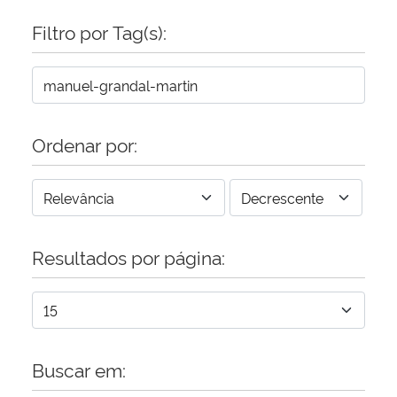
Filtro por Tag(s):
Secretaria-Geral
Secretaria de Governo
Gabinete de Segurança Institucional
Ordenar por:
Advocacia-Geral da União
Banco Central do Brasil
Resultados por página:
Planalto
Buscar em: