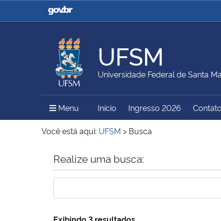
Casa Civil
Ministério da Justiça e
Segurança Pública
UFSM
Ministério da Agricultura,
Ministério da Educação
Universidade Federal de Santa Ma
Pecuária e Abastecimento
Menu Principal do Sítio
Menu
Início
Ingresso 2026
Contat
Ministério do Meio Ambiente
Ministério do Turismo
Você está aqui:
UFSM
>
Busca
Início do conteúdo
Realize uma busca:
Secretaria de Governo
Gabinete de Segurança
Institucional
Exibindo 3 resultados