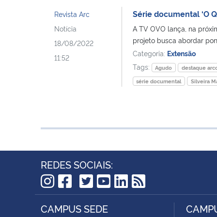
Série documental ‘O Q
Revista Arc
Notícia
A TV OVO lança, na próxi
projeto busca abordar pont
18/08/2022
Categoria:
Extensão
11:52
Tags:
Agudo
destaque arc
série documental
Silveira M
REDES SOCIAIS:
TikTok
Instagram
Facebook
Twitter
YouTube
LinkedIn
RSS
CAMPUS SEDE
CAMPU