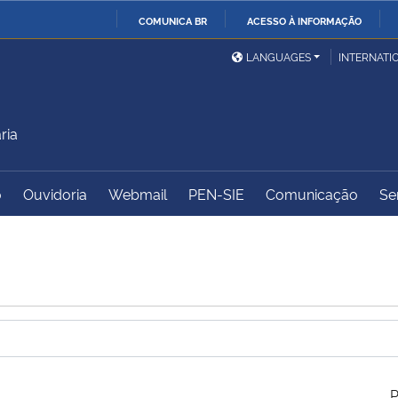
COMUNICA BR
ACESSO À INFORMAÇÃO
Ministério da Defesa
Ministério das Relações
Mini
IR
LANGUAGES
INTERNATI
Exteriores
PARA
O
Ministério da Cidadania
Ministério da Saúde
Mini
CONTEÚDO
ria
o
Ouvidoria
Webmail
PEN-SIE
Comunicação
Se
Ministério do
Controladoria-Geral da
Mini
Desenvolvimento Regional
União
Famí
Hum
Advocacia-Geral da União
Banco Central do Brasil
Plan
P