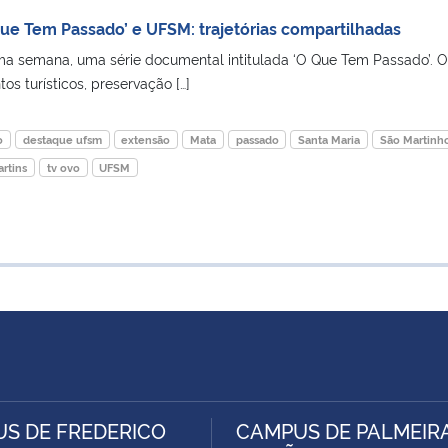
ue Tem Passado’ e UFSM: trajetórias compartilhadas
ma semana, uma série documental intitulada ‘O Que Tem Passado’. O
os turísticos, preservação […]
o
destaque ufsm
extensão
Mata
passado
Santa Maria
São Martinh
artins
tv ovo
UFSM
S DE FREDERICO
CAMPUS DE PALMEIR