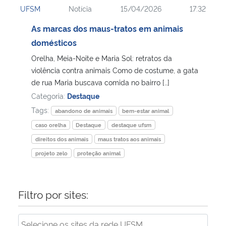
UFSM
Notícia
15/04/2026
17:32
Ministério da Cidadania
As marcas dos maus-tratos em animais
Ministério da Saúde
domésticos
Orelha, Meia-Noite e Maria Sol: retratos da
Ministério de Minas e Energia
violência contra animais Como de costume, a gata
de rua Maria buscava comida no bairro […]
Ministério da Ciência, Tecnologia, Inovações e Comunicações
Categoria:
Destaque
Tags:
abandono de animais
bem-estar animal
Ministério do Meio Ambiente
caso orelha
Destaque
destaque ufsm
direitos dos animais
maus tratos aos animais
Ministério do Turismo
projeto zelo
proteção animal
Ministério do Desenvolvimento Regional
Filtro por sites:
Controladoria-Geral da União
Ministério da Mulher, da Família e dos Direitos Humanos