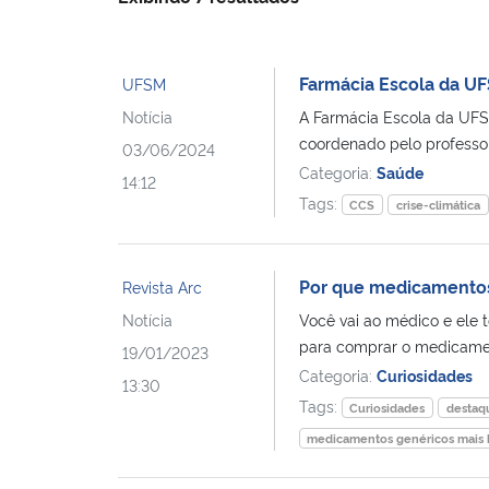
Farmácia Escola da U
UFSM
Notícia
A Farmácia Escola da UFS
coordenado pelo professor 
03/06/2024
Categoria:
Saúde
14:12
Tags:
CCS
crise-climática
Por que medicamentos
Revista Arc
Notícia
Você vai ao médico e ele 
para comprar o medicamen
19/01/2023
Categoria:
Curiosidades
13:30
Tags:
Curiosidades
destaq
medicamentos genéricos mais 