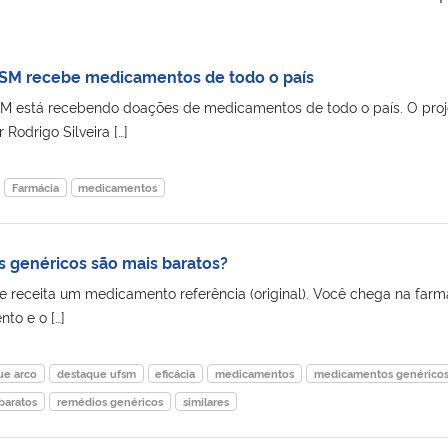
FSM recebe medicamentos de todo o país
M está recebendo doações de medicamentos de todo o país. O proj
Rodrigo Silveira […]
Farmácia
medicamentos
 genéricos são mais baratos?
te receita um medicamento referência (original). Você chega na farm
to e o […]
ue arco
destaque ufsm
eficácia
medicamentos
medicamentos genérico
baratos
remédios genéricos
similares