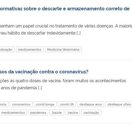
formativas sobre o descarte e armazenamento correto de
ham um papel crucial no tratamento de várias doenças. A maiori
mau hábito de descartar indevidamente […]
dicação
medicamentos
Medicina Veterinária
sos da vacinação contra o coronavírus?
ções às quatro doses de vacina, foram muitos os acontecimentos
 anos de pandemia […]
ncia
coronavírus
covid longa
covid-19
destaque arco
destaque ufsm
medicamentos
pandemia
Saúde
vacina
vacinação