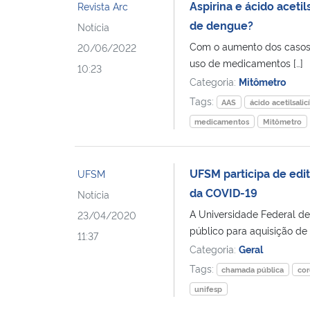
Aspirina e ácido aceti
Revista Arc
de dengue?
Notícia
Com o aumento dos casos 
20/06/2022
uso de medicamentos […]
10:23
Categoria:
Mitômetro
Tags:
AAS
ácido acetilsalicí
medicamentos
Mitômetro
UFSM participa de edit
UFSM
da COVID-19
Notícia
A Universidade Federal d
23/04/2020
público para aquisição de
11:37
Categoria:
Geral
Tags:
chamada pública
cor
unifesp