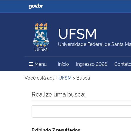
Casa Civil
Ministério da Justiça e
Segurança Pública
UFSM
Ministério da Agricultura,
Ministério da Educação
Universidade Federal de Santa Ma
Pecuária e Abastecimento
Menu Principal do Sítio
Menu
Início
Ingresso 2026
Contat
Ministério do Meio Ambiente
Ministério do Turismo
Você está aqui:
UFSM
>
Busca
Início do conteúdo
Realize uma busca:
Secretaria de Governo
Gabinete de Segurança
Institucional
Exibindo 7 resultados