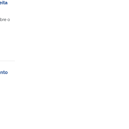
eita
bre o
ento