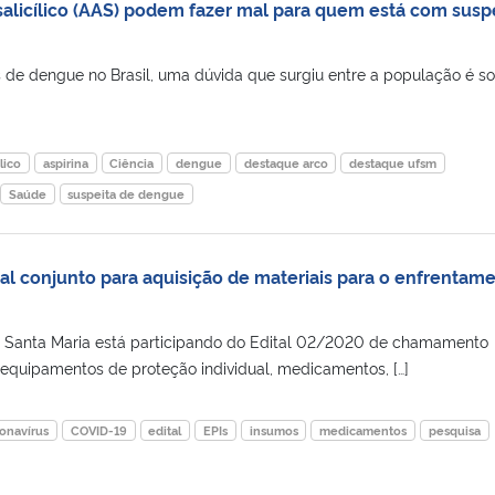
lsalicílico (AAS) podem fazer mal para quem está com susp
de dengue no Brasil, uma dúvida que surgiu entre a população é so
lico
aspirina
Ciência
dengue
destaque arco
destaque ufsm
Saúde
suspeita de dengue
al conjunto para aquisição de materiais para o enfrentam
e Santa Maria está participando do Edital 02/2020 de chamamento
 equipamentos de proteção individual, medicamentos, […]
onavírus
COVID-19
edital
EPIs
insumos
medicamentos
pesquisa