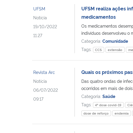
UFSM realiza ações in
UFSM
medicamentos
Notícia
Os medicamentos desempen
19/10/2022
indivíduos desenvolveu o 
11:27
Categoria:
Comunidade
Tags:
CCS
extensão
me
Quais os próximos pas
Revista Arc
Notícia
Das quatro ondas de infec
ocorridos em mais de dois
06/07/2022
Categoria:
Saúde
09:17
Tags:
4ª dose covid-19
Ciê
dose de reforço
endemia