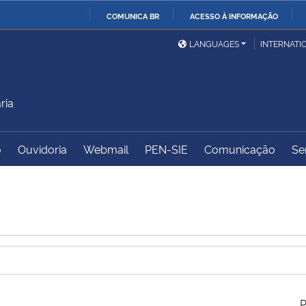
COMUNICA BR
ACESSO À INFORMAÇÃO
Ministério da Defesa
Ministério das Relações
Mini
IR
LANGUAGES
INTERNATI
Exteriores
PARA
O
Ministério da Cidadania
Ministério da Saúde
Mini
CONTEÚDO
ria
o
Ouvidoria
Webmail
PEN-SIE
Comunicação
Se
Ministério do
Controladoria-Geral da
Mini
Desenvolvimento Regional
União
Famí
Hum
Advocacia-Geral da União
Banco Central do Brasil
Plan
P