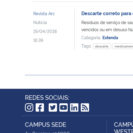
Descarte correto par
Revista Arc
Notícia
Resíduos de serviço de sa
vencidos ou em desuso fa
19/04/2018
Categoria:
Extenda
16:39
Tags:
descarte
medicamen
REDES SOCIAIS:
TikTok
Instagram
Facebook
Twitter
YouTube
LinkedIn
RSS
CAMPUS SEDE
CAMPU
WEST