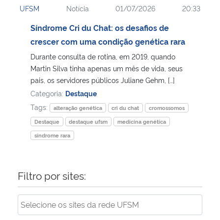
UFSM
Notícia
01/07/2026
20:33
Ministério da Cidadania
Síndrome Cri du Chat: os desafios de
Ministério da Saúde
crescer com uma condição genética rara
Durante consulta de rotina, em 2019, quando
Ministério de Minas e Energia
Martin Silva tinha apenas um mês de vida, seus
pais, os servidores públicos Juliane Gehm, […]
Ministério da Ciência, Tecnologia, Inovações e Comunicações
Categoria:
Destaque
Tags:
alteração genética
cri du chat
cromossomos
Ministério do Meio Ambiente
Destaque
destaque ufsm
medicina genética
síndrome rara
Ministério do Turismo
Ministério do Desenvolvimento Regional
Filtro por sites:
Controladoria-Geral da União
Ministério da Mulher, da Família e dos Direitos Humanos