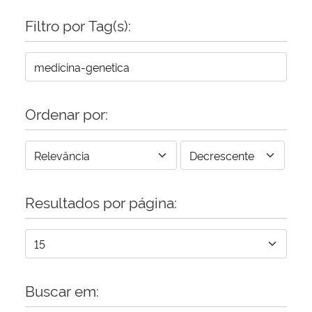
Filtro por Tag(s):
Secretaria-Geral
Secretaria de Governo
Gabinete de Segurança Institucional
Ordenar por:
Advocacia-Geral da União
Banco Central do Brasil
Resultados por página:
Planalto
Buscar em: