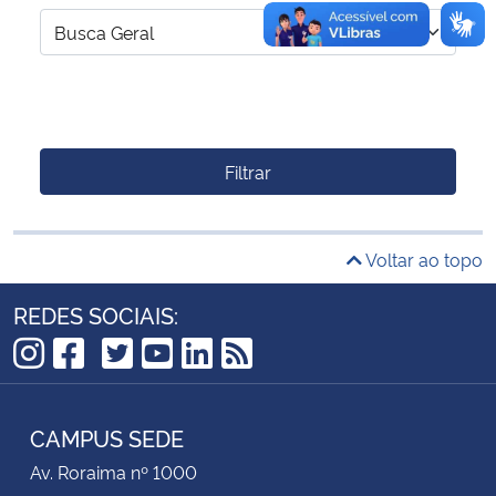
Filtrar
Voltar ao topo
REDES SOCIAIS:
TikTok
Instagram
Facebook
Twitter
YouTube
LinkedIn
RSS
CAMPUS SEDE
Av. Roraima nº 1000