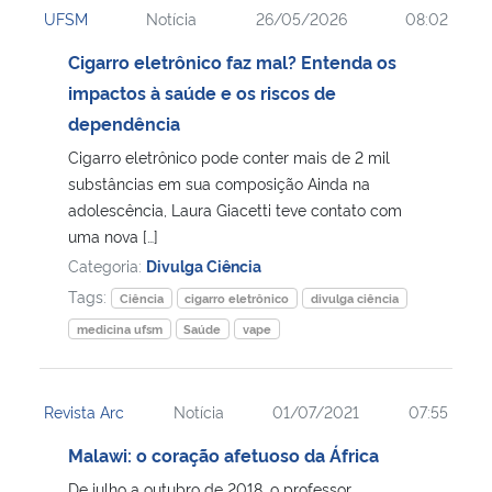
UFSM
Notícia
26/05/2026
08:02
Ministério da Cidadania
Cigarro eletrônico faz mal? Entenda os
Ministério da Saúde
impactos à saúde e os riscos de
dependência
Ministério de Minas e Energia
Cigarro eletrônico pode conter mais de 2 mil
substâncias em sua composição Ainda na
Ministério da Ciência, Tecnologia, Inovações e Comunicações
adolescência, Laura Giacetti teve contato com
uma nova […]
Ministério do Meio Ambiente
Categoria:
Divulga Ciência
Tags:
Ciência
cigarro eletrônico
divulga ciência
Ministério do Turismo
medicina ufsm
Saúde
vape
Ministério do Desenvolvimento Regional
Revista Arc
Notícia
01/07/2021
07:55
Controladoria-Geral da União
Malawi: o coração afetuoso da África
Ministério da Mulher, da Família e dos Direitos Humanos
De julho a outubro de 2018, o professor