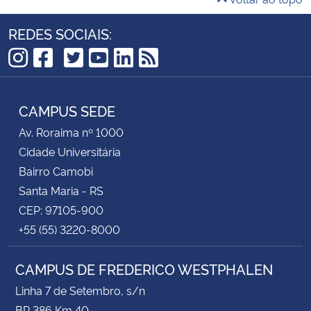
REDES SOCIAIS:
TikTok
Instagram
Facebook
Twitter
YouTube
LinkedIn
RSS
CAMPUS SEDE
Av. Roraima nº 1000
Cidade Universitária
Bairro Camobi
Santa Maria - RS
CEP: 97105-900
+55 (55) 3220-8000
CAMPUS DE FREDERICO WESTPHALEN
Linha 7 de Setembro, s/n
BR 386 Km 40