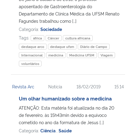
aposentado de Gastroenterologia do
Departamento de Clínica Médica da UFSM Renato
Secretaria-Geral
Fagundes trabalhou como […]
Categoria:
Sociedade
Secretaria de Governo
Tags:
áfrica
Câncer
cultura africana
Gabinete de Segurança Institucional
destaque arco
destaque ufsm
Diário de Campo
Internacional
medicina
Medicina UFSM
Viagem
Advocacia-Geral da União
voluntários
Banco Central do Brasil
Revista Arc
Notícia
18/02/2019
15:14
Planalto
Um olhar humanizado sobre a medicina
ATENÇÃO: Esta matéria foi atualizada no dia 20
de fevereiro, às 15h43min devido a equívoco
cometido no ano da formatura de Jesus […]
Categoria:
Ciência
,
Saúde