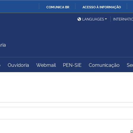
COMUNICA BR
ACESSO À INFORMAÇÃO
Ministério da Defesa
Ministério das Relações
Mini
IR
LANGUAGES
INTERNATI
Exteriores
PARA
O
Ministério da Cidadania
Ministério da Saúde
Mini
CONTEÚDO
ria
o
Ouvidoria
Webmail
PEN-SIE
Comunicação
Se
Ministério do
Controladoria-Geral da
Mini
Desenvolvimento Regional
União
Famí
Hum
Advocacia-Geral da União
Banco Central do Brasil
Plan
P