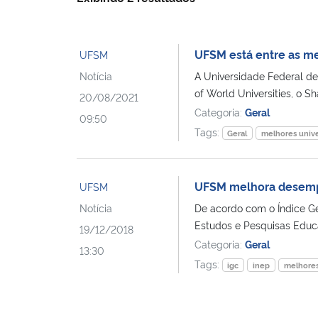
UFSM está entre as m
UFSM
Notícia
A Universidade Federal d
of World Universities, o S
20/08/2021
Categoria:
Geral
09:50
Tags:
Geral
melhores univ
UFSM melhora desempe
UFSM
Notícia
De acordo com o Índice Ger
Estudos e Pesquisas Educaci
19/12/2018
Categoria:
Geral
13:30
Tags:
igc
inep
melhores