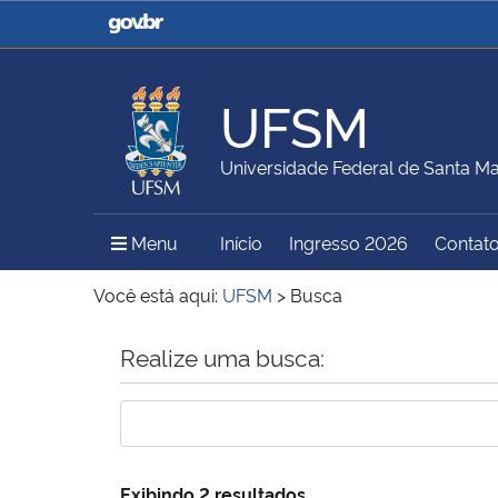
Casa Civil
Ministério da Justiça e
Segurança Pública
UFSM
Ministério da Agricultura,
Ministério da Educação
Universidade Federal de Santa Ma
Pecuária e Abastecimento
Menu Principal do Sítio
Menu
Início
Ingresso 2026
Contat
Ministério do Meio Ambiente
Ministério do Turismo
Você está aqui:
UFSM
>
Busca
Início do conteúdo
Realize uma busca:
Secretaria de Governo
Gabinete de Segurança
Institucional
Exibindo 2 resultados