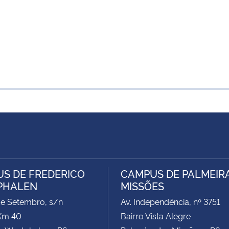
S DE FREDERICO
CAMPUS DE PALMEIR
PHALEN
MISSÕES
de Setembro, s/n
Av. Independência, nº 3751
Km 40
Bairro Vista Alegre