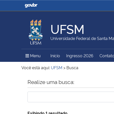
Casa Civil
Ministério da Justiça e
Segurança Pública
UFSM
Ministério da Agricultura,
Ministério da Educação
Universidade Federal de Santa Ma
Pecuária e Abastecimento
Menu Principal do Sítio
Menu
Início
Ingresso 2026
Contat
Ministério do Meio Ambiente
Ministério do Turismo
Você está aqui:
UFSM
>
Busca
Início do conteúdo
Realize uma busca:
Secretaria de Governo
Gabinete de Segurança
Institucional
Exibindo 1 resultado