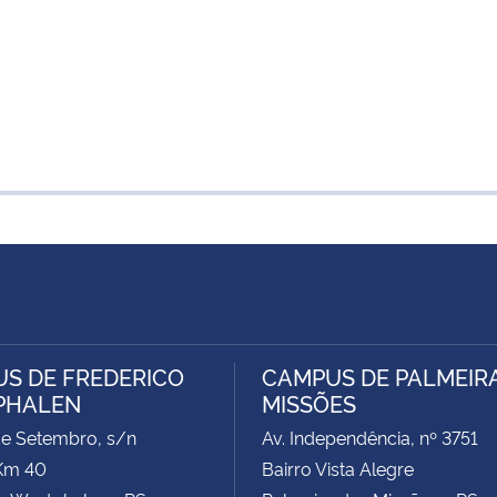
S DE FREDERICO
CAMPUS DE PALMEIR
PHALEN
MISSÕES
de Setembro, s/n
Av. Independência, nº 3751
Km 40
Bairro Vista Alegre