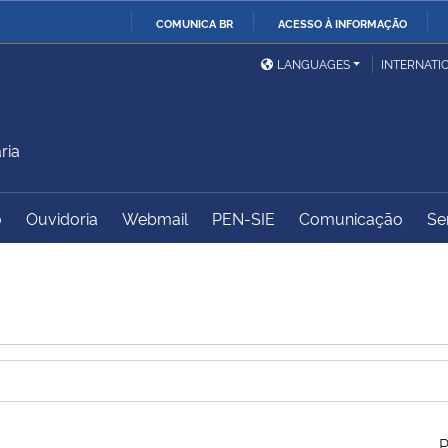
COMUNICA BR
ACESSO À INFORMAÇÃO
Ministério da Defesa
Ministério das Relações
Mini
IR
LANGUAGES
INTERNATI
Exteriores
PARA
O
Ministério da Cidadania
Ministério da Saúde
Mini
CONTEÚDO
ria
o
Ouvidoria
Webmail
PEN-SIE
Comunicação
Se
Ministério do
Controladoria-Geral da
Mini
Desenvolvimento Regional
União
Famí
Hum
Advocacia-Geral da União
Banco Central do Brasil
Plan
P