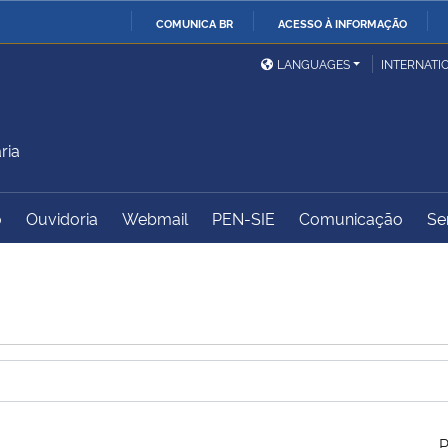
COMUNICA BR
ACESSO À INFORMAÇÃO
Ministério da Defesa
Ministério das Relações
Mini
IR
LANGUAGES
INTERNATI
Exteriores
PARA
O
Ministério da Cidadania
Ministério da Saúde
Mini
CONTEÚDO
ria
o
Ouvidoria
Webmail
PEN-SIE
Comunicação
Se
Ministério do
Controladoria-Geral da
Mini
Desenvolvimento Regional
União
Famí
Hum
Advocacia-Geral da União
Banco Central do Brasil
Plan
P