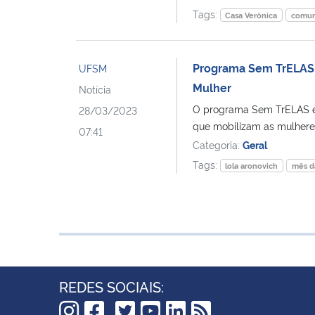
Tags:
Casa Verônica
comun
Programa Sem TrELAS d
UFSM
Mulher
Notícia
O programa Sem TrELAS en
28/03/2023
que mobilizam as mulheres
07:41
Categoria:
Geral
Tags:
lola aronovich
mês d
REDES SOCIAIS: