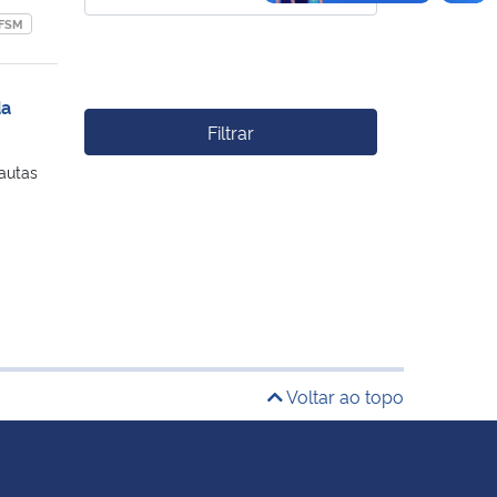
FSM
da
Filtrar
autas
Voltar ao topo