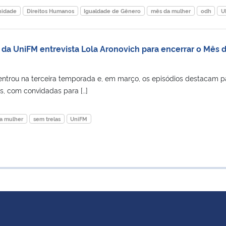
idade
Direitos Humanos
Igualdade de Gênero
mês da mulher
odh
U
a UniFM entrevista Lola Aronovich para encerrar o Mês 
trou na terceira temporada e, em março, os episódios destacam p
, com convidadas para […]
a mulher
sem trelas
UniFM