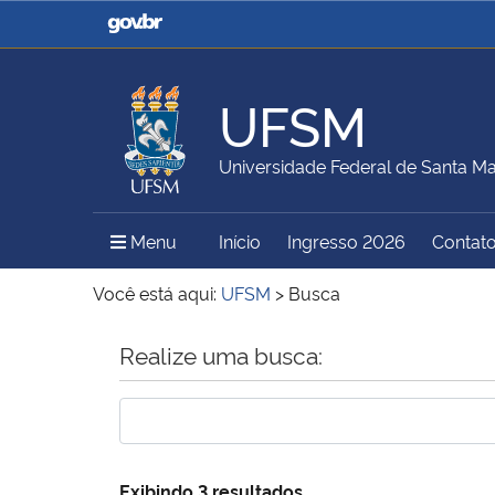
Casa Civil
Ministério da Justiça e
Segurança Pública
UFSM
Ministério da Agricultura,
Ministério da Educação
Universidade Federal de Santa Ma
Pecuária e Abastecimento
Menu Principal do Sítio
Menu
Início
Ingresso 2026
Contat
Ministério do Meio Ambiente
Ministério do Turismo
Você está aqui:
UFSM
>
Busca
Início do conteúdo
Realize uma busca:
Secretaria de Governo
Gabinete de Segurança
Institucional
Exibindo 3 resultados