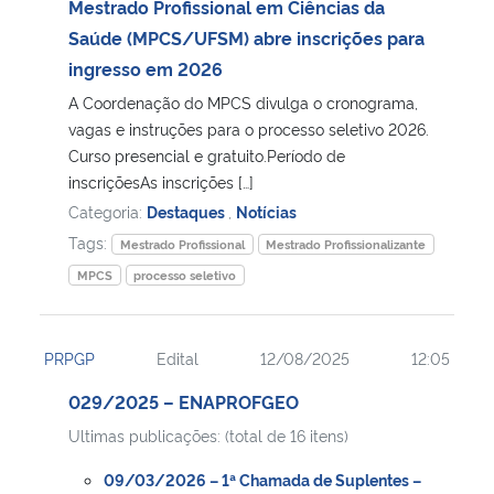
Mestrado Profissional em Ciências da
Saúde (MPCS/UFSM) abre inscrições para
Secretaria-Geral
ingresso em 2026
A Coordenação do MPCS divulga o cronograma,
Secretaria de Governo
vagas e instruções para o processo seletivo 2026.
Curso presencial e gratuito.Período de
Gabinete de Segurança Institucional
inscriçõesAs inscrições […]
Categoria:
Destaques
,
Notícias
Advocacia-Geral da União
Tags:
Mestrado Profissional
Mestrado Profissionalizante
MPCS
processo seletivo
Banco Central do Brasil
Planalto
PRPGP
Edital
12/08/2025
12:05
029/2025 – ENAPROFGEO
Ultimas publicações: (total de 16 itens)
09/03/2026 – 1ª Chamada de Suplentes –