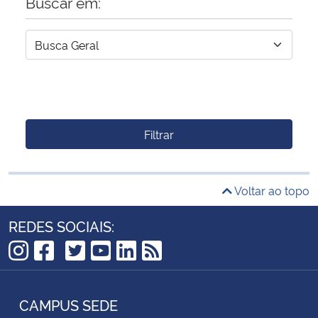
Buscar em:
Filtrar
Voltar ao topo
REDES SOCIAIS:
TikTok
Instagram
Facebook
Twitter
YouTube
LinkedIn
RSS
CAMPUS SEDE