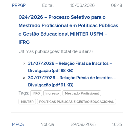
PRPGP
Edital
15/06/2026
08:48
Ministério da Cidadania
024/2026 – Processo Seletivo para o
Ministério da Saúde
Mestrado Profissional em Políticas Públicas
e Gestão Educacional MINTER USFM –
Ministério de Minas e Energia
IFRO
Ultimas publicações: (total de 6 itens)
Ministério da Ciência, Tecnologia, Inovações e Comunicações
31/07/2026 – Relação Final de Inscritos –
Ministério do Meio Ambiente
Divulgação (pdf 88 KB)
30/07/2026 – Relação Prévia de Inscritos –
Divulgação (pdf 91 KB)
Ministério do Turismo
Tags:
IFRO
Ingresso
Mestrado Profissional
Ministério do Desenvolvimento Regional
MINTER
POLÍTICAS PÚBLICAS E GESTÃO EDUCACIONAL
Controladoria-Geral da União
MPCS
Notícia
29/09/2025
16:35
Ministério da Mulher, da Família e dos Direitos Humanos