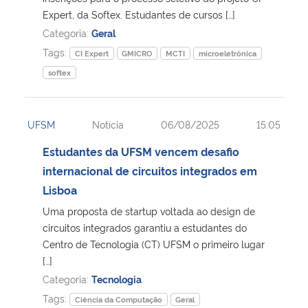
Expert, da Softex. Estudantes de cursos […]
Secretaria-Geral
Categoria:
Geral
Tags:
CI Expert
GMICRO
MCTI
microeletrônica
Secretaria de Governo
softex
Gabinete de Segurança Institucional
UFSM
Notícia
06/08/2025
15:05
Advocacia-Geral da União
Estudantes da UFSM vencem desafio
internacional de circuitos integrados em
Banco Central do Brasil
Lisboa
Uma proposta de startup voltada ao design de
Planalto
circuitos integrados garantiu a estudantes do
Centro de Tecnologia (CT) UFSM o primeiro lugar
[…]
Categoria:
Tecnologia
Tags:
Ciência da Computação
Geral