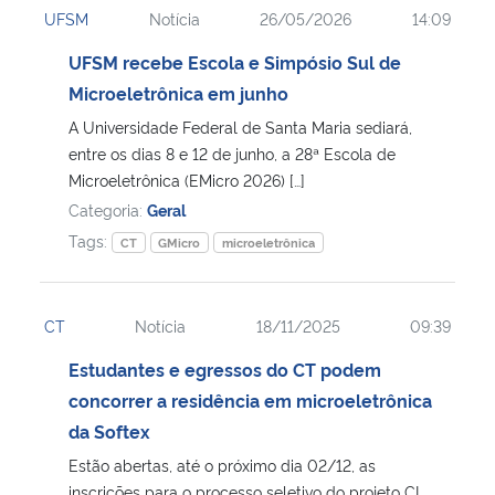
UFSM
Notícia
26/05/2026
14:09
Ministério da Cidadania
UFSM recebe Escola e Simpósio Sul de
Ministério da Saúde
Microeletrônica em junho
A Universidade Federal de Santa Maria sediará,
Ministério de Minas e Energia
entre os dias 8 e 12 de junho, a 28ª Escola de
Microeletrônica (EMicro 2026) […]
Ministério da Ciência, Tecnologia, Inovações e Comunicações
Categoria:
Geral
Tags:
CT
GMicro
microeletrônica
Ministério do Meio Ambiente
Ministério do Turismo
CT
Notícia
18/11/2025
09:39
Estudantes e egressos do CT podem
Ministério do Desenvolvimento Regional
concorrer a residência em microeletrônica
da Softex
Controladoria-Geral da União
Estão abertas, até o próximo dia 02/12, as
Ministério da Mulher, da Família e dos Direitos Humanos
inscrições para o processo seletivo do projeto CI