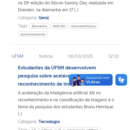
na 19ª edição do Silicon Saxony Day, realizada em
Dresden, na Alemanha em 17 […]
Categoria:
Geral
Tags:
Alemanha
GMICRO
microeletrônica
semicondutores
UFSM
Notícia
06/03/2025
12:33
Estudantes da UFSM desenvolvem
pesquisa sobre aceleração da IA no
reconhecimento de imagens
A aceleração da inteligência artificial (IA) no
reconhecimento e na classificação de imagens é o
tema da pesquisa dos estudantes Bruno Henrique
[…]
Categoria:
Tecnologia
Tags:
CT
GMicro
IA
inteligência artificial