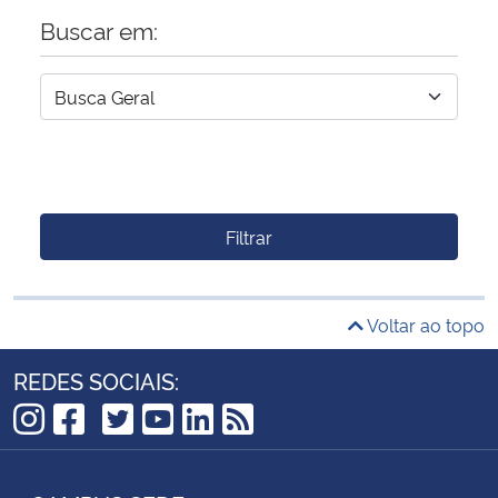
Buscar em:
Filtrar
Voltar ao topo
REDES SOCIAIS:
TikTok
Instagram
Facebook
Twitter
YouTube
LinkedIn
RSS