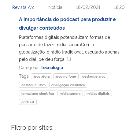
Revista Arc
Notícia
18/02/2021
18:20
Secretaria-Geral
A importância do podcast para produzir e
divulgar conteúdos
Secretaria de Governo
Plataformas digitais potencializam formas de
pensar e de fazer mídia sonoraCom a
Gabinete de Segurança Institucional
globalização, o rádio tradicional, escutado apenas
pelo dial, perdeu força. […]
Advocacia-Geral da União
Categoria:
Tecnologia
Tags:
arco afora
arco no fone
destaque arco
Banco Central do Brasil
destaque ufsm
divulgação científica
jornalismo científica
mídia sonora
mídias digitais
Planalto
podcast
Filtro por sites: