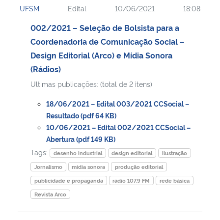
UFSM
Edital
10/06/2021
18:08
Ministério da Cidadania
002/2021 – Seleção de Bolsista para a
Ministério da Saúde
Coordenadoria de Comunicação Social –
Design Editorial (Arco) e Mídia Sonora
Ministério de Minas e Energia
(Rádios)
Ultimas publicações: (total de 2 itens)
Ministério da Ciência, Tecnologia, Inovações e Comunicações
18/06/2021 – Edital 003/2021 CCSocial –
Ministério do Meio Ambiente
Resultado (pdf 64 KB)
10/06/2021 – Edital 002/2021 CCSocial –
Abertura (pdf 149 KB)
Ministério do Turismo
Tags:
desenho industrial
design editorial
ilustração
Ministério do Desenvolvimento Regional
Jornalismo
mídia sonora
produção editorial
publicidade e propaganda
rádio 107.9 FM
rede básica
Controladoria-Geral da União
Revista Arco
Ministério da Mulher, da Família e dos Direitos Humanos