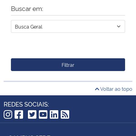
Buscar em:
Filtrar
Voltar ao topo
REDES SOCIAIS:
TikTok
Instagram
Facebook
Twitter
YouTube
LinkedIn
RSS