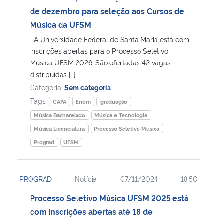
de dezembro para seleção aos Cursos de
Secretaria-Geral
Música da UFSM
A Universidade Federal de Santa Maria está com
Secretaria de Governo
inscrições abertas para o Processo Seletivo
Música UFSM 2026. São ofertadas 42 vagas,
distribuídas […]
Gabinete de Segurança Institucional
Categoria:
Sem categoria
Advocacia-Geral da União
Tags:
CAPA
Enem
graduação
Música Bacharelado
Música e Tecnologia
Banco Central do Brasil
Música Licenciatura
Processo Seletivo Música
Prograd
UFSM
Planalto
PROGRAD
Notícia
07/11/2024
18:50
Processo Seletivo Música UFSM 2025 está
com inscrições abertas até 18 de