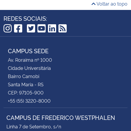
Voltar ao topo
REDES SOCIAIS:
TikTok
Instagram
Facebook
Twitter
YouTube
LinkedIn
RSS
CAMPUS SEDE
Av. Roraima nº 1000
Cidade Universitária
Bairro Camobi
Santa Maria - RS
CEP: 97105-900
+55 (55) 3220-8000
CAMPUS DE FREDERICO WESTPHALEN
Linha 7 de Setembro, s/n