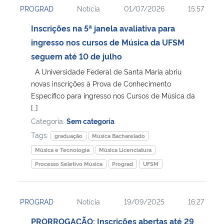
PROGRAD
Notícia
01/07/2026
15:57
Ministério da Cidadania
Inscrições na 5ª janela avaliativa para
Ministério da Saúde
ingresso nos cursos de Música da UFSM
seguem até 10 de julho
Ministério de Minas e Energia
A Universidade Federal de Santa Maria abriu
novas inscrições à Prova de Conhecimento
Ministério da Ciência, Tecnologia, Inovações e Comunicações
Específico para ingresso nos Cursos de Música da
[…]
Ministério do Meio Ambiente
Categoria:
Sem categoria
Tags:
graduação
Música Bacharelado
Ministério do Turismo
Música e Tecnologia
Música Licenciatura
Processo Seletivo Música
Prograd
UFSM
Ministério do Desenvolvimento Regional
Controladoria-Geral da União
PROGRAD
Notícia
19/09/2025
16:27
PRORROGAÇÃO: Inscrições abertas até 29
Ministério da Mulher, da Família e dos Direitos Humanos