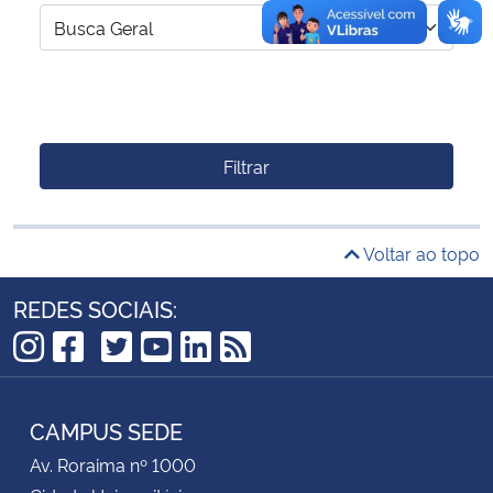
Filtrar
Voltar ao topo
REDES SOCIAIS:
TikTok
Instagram
Facebook
Twitter
YouTube
LinkedIn
RSS
CAMPUS SEDE
Av. Roraima nº 1000