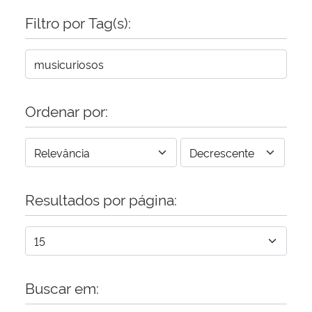
Filtro por Tag(s):
Secretaria-Geral
Secretaria de Governo
Gabinete de Segurança Institucional
Ordenar por:
Advocacia-Geral da União
Banco Central do Brasil
Resultados por página:
Planalto
Buscar em: