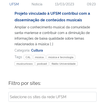
UFSM
Notícia
13/03/2023
09:23
Ministério da Cidadania
Projeto vinculado à UFSM contribui com a
Ministério da Saúde
disseminação de conteúdos musicais
Ampliar o conhecimento musical da comunidade
Ministério de Minas e Energia
santa-mariense e contribuir com a diminuição de
informações de baixa qualidade sobre temas
Ministério da Ciência, Tecnologia, Inovações e Comunicações
relacionados à música […]
Categoria:
Cultura
Ministério do Meio Ambiente
Tags:
CAL
música
música e tecnologia
musicuriosos
podcast
Rádio Universidade
Ministério do Turismo
Ministério do Desenvolvimento Regional
Filtro por sites:
Controladoria-Geral da União
Ministério da Mulher, da Família e dos Direitos Humanos