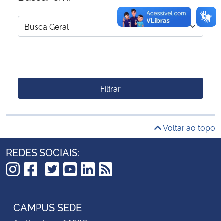
Filtrar
Voltar ao topo
REDES SOCIAIS:
TikTok
Instagram
Facebook
Twitter
YouTube
LinkedIn
RSS
CAMPUS SEDE