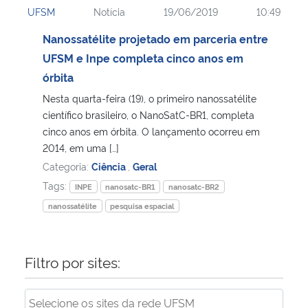
UFSM
Notícia
19/06/2019
10:49
Ministério da Cidadania
Nanossatélite projetado em parceria entre
Ministério da Saúde
UFSM e Inpe completa cinco anos em
órbita
Ministério de Minas e Energia
Nesta quarta-feira (19), o primeiro nanossatélite
científico brasileiro, o NanoSatC-BR1, completa
Ministério da Ciência, Tecnologia, Inovações e Comunicações
cinco anos em órbita. O lançamento ocorreu em
2014, em uma […]
Ministério do Meio Ambiente
Categoria:
Ciência
,
Geral
Tags:
INPE
nanosatc-BR1
nanosatc-BR2
Ministério do Turismo
nanossatélite
pesquisa espacial
Ministério do Desenvolvimento Regional
Filtro por sites:
Controladoria-Geral da União
Ministério da Mulher, da Família e dos Direitos Humanos