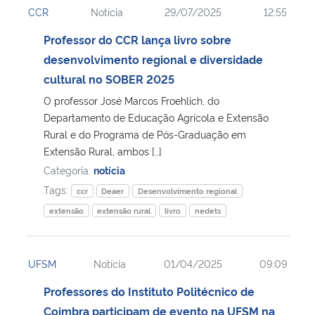
CCR
Notícia
29/07/2025
12:55
Ministério da Cidadania
Professor do CCR lança livro sobre
Ministério da Saúde
desenvolvimento regional e diversidade
cultural no SOBER 2025
Ministério de Minas e Energia
O professor José Marcos Froehlich, do
Departamento de Educação Agrícola e Extensão
Ministério da Ciência, Tecnologia, Inovações e Comunicações
Rural e do Programa de Pós-Graduação em
Extensão Rural, ambos […]
Ministério do Meio Ambiente
Categoria:
notícia
Tags:
ccr
Deaer
Desenvolvimento regional
Ministério do Turismo
extensão
extensão rural
livro
nedets
Ministério do Desenvolvimento Regional
UFSM
Notícia
01/04/2025
09:09
Controladoria-Geral da União
Professores do Instituto Politécnico de
Coimbra participam de evento na UFSM na
Ministério da Mulher, da Família e dos Direitos Humanos