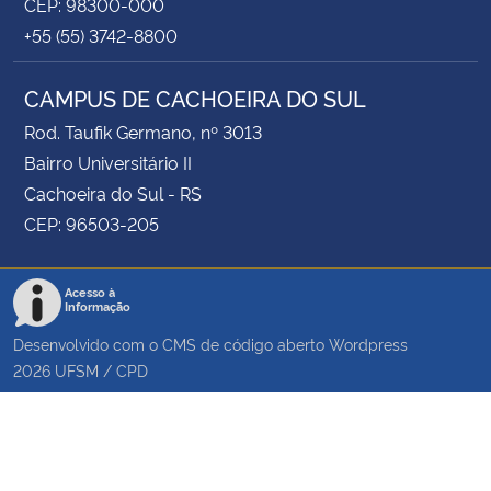
CEP: 98300-000
+55 (55) 3742-8800
CAMPUS DE CACHOEIRA DO SUL
Rod. Taufik Germano, nº 3013
Bairro Universitário II
Cachoeira do Sul - RS
CEP: 96503-205
Acesso à
Informação
Desenvolvido com o CMS de código aberto
Wordpress
2026
UFSM
/
CPD