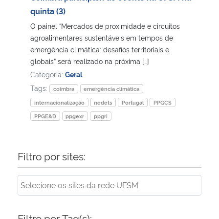
quinta (3)
Secretaria-Geral
O painel “Mercados de proximidade e circuitos
agroalimentares sustentáveis em tempos de
Secretaria de Governo
emergência climática: desafios territoriais e
globais” será realizado na próxima […]
Categoria:
Geral
Gabinete de Segurança Institucional
Tags:
coimbra
emergência climática
Advocacia-Geral da União
internacionalização
nedets
Portugal
PPGCS
PPGE&D
ppgexr
ppgri
Banco Central do Brasil
Planalto
Filtro por sites:
Filtro por Tag(s):