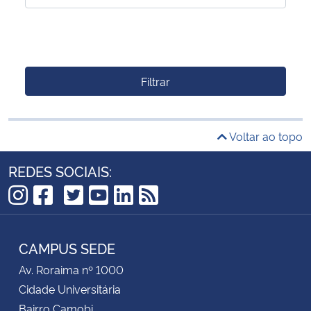
Filtrar
Voltar ao topo
REDES SOCIAIS:
TikTok
Instagram
Facebook
Twitter
YouTube
LinkedIn
RSS
CAMPUS SEDE
Av. Roraima nº 1000
Cidade Universitária
Bairro Camobi