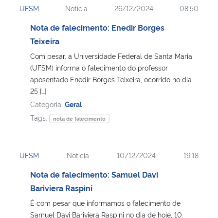
UFSM
Notícia
26/12/2024
08:50
Ministério da Cidadania
Nota de falecimento: Enedir Borges
Ministério da Saúde
Teixeira
Com pesar, a Universidade Federal de Santa Maria
Ministério de Minas e Energia
(UFSM) informa o falecimento do professor
aposentado Enedir Borges Teixeira, ocorrido no dia
Ministério da Ciência, Tecnologia, Inovações e Comunicações
25 […]
Categoria:
Geral
Ministério do Meio Ambiente
Tags:
nota de falecimento
Ministério do Turismo
UFSM
Notícia
10/12/2024
19:18
Ministério do Desenvolvimento Regional
Nota de falecimento: Samuel Davi
Bariviera Raspini
Controladoria-Geral da União
É com pesar que informamos o falecimento de
Samuel Davi Bariviera Raspini no dia de hoje, 10.
Ministério da Mulher, da Família e dos Direitos Humanos