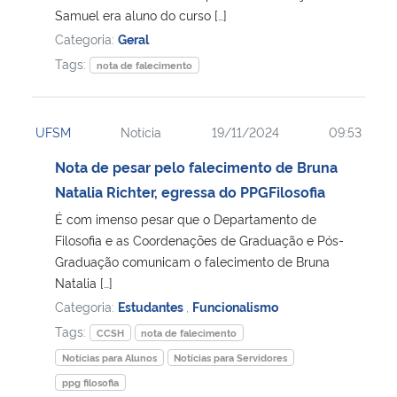
Samuel era aluno do curso […]
Categoria:
Geral
Secretaria-Geral
Tags:
nota de falecimento
Secretaria de Governo
UFSM
Notícia
19/11/2024
09:53
Gabinete de Segurança Institucional
Nota de pesar pelo falecimento de Bruna
Advocacia-Geral da União
Natalia Richter, egressa do PPGFilosofia
É com imenso pesar que o Departamento de
Banco Central do Brasil
Filosofia e as Coordenações de Graduação e Pós-
Graduação comunicam o falecimento de Bruna
Planalto
Natalia […]
Categoria:
Estudantes
,
Funcionalismo
Tags:
CCSH
nota de falecimento
Notícias para Alunos
Notícias para Servidores
ppg filosofia