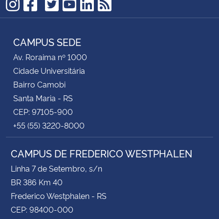
TikTok
Instagram
Facebook
Twitter
YouTube
LinkedIn
RSS
CAMPUS SEDE
Av. Roraima nº 1000
Cidade Universitária
Bairro Camobi
Santa Maria - RS
CEP: 97105-900
+55 (55) 3220-8000
CAMPUS DE FREDERICO WESTPHALEN
Linha 7 de Setembro, s/n
BR 386 Km 40
Frederico Westphalen - RS
CEP: 98400-000