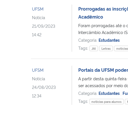
Prorrogadas as inscri
UFSM
Acadêmico
Notícia
Foram prorrogadas até o d
21/09/2023
Intercâmbio Acadêmico (SIA
14:42
Categoria:
Estudantes
Tags:
JAI
Letras
noticia
Portais da UFSM podem
UFSM
Notícia
A partir desta quinta-feir
ser acessados por meio do 
24/08/2023
Categoria:
Estudantes
,
Fu
12:34
Tags:
noticias para alunos