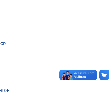
CCR
és de
anta