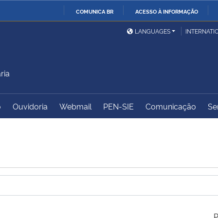
COMUNICA BR
ACESSO À INFORMAÇÃO
Ministério da Defesa
Ministério das Relações
Mini
IR
LANGUAGES
INTERNATI
Exteriores
PARA
O
Ministério da Cidadania
Ministério da Saúde
Mini
CONTEÚDO
ria
o
Ouvidoria
Webmail
PEN-SIE
Comunicação
Se
Ministério do
Controladoria-Geral da
Mini
Desenvolvimento Regional
União
Famí
Hum
Advocacia-Geral da União
Banco Central do Brasil
Plan
P