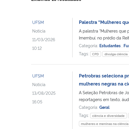
Palestra “Mulheres qu
UFSM
Notícia
A palestra “Mulheres que p
Imembuí, no prédio da Reit
11/03/2026
Categoria:
Estudantes
,
Fu
10:12
Tags:
CPD
divulga ciência
Petrobras seleciona 
UFSM
mulheres negras na ci
Notícia
A Seleção Petrobras de Jo
13/08/2025
reportagens em texto, áudi
16:05
Categoria:
Geral
Tags:
ciência e diversidade
mulheres e meninas na ciência