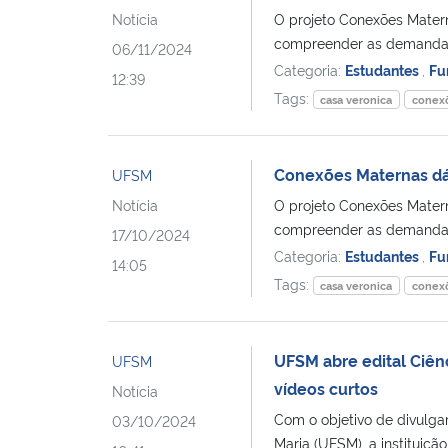
Notícia
O projeto Conexões Mater
compreender as demandas
06/11/2024
Categoria:
Estudantes
,
Fu
12:39
Tags:
casa veronica
conex
Conexões Maternas dá
UFSM
Notícia
O projeto Conexões Mater
compreender as demandas
17/10/2024
Categoria:
Estudantes
,
Fu
14:05
Tags:
casa veronica
conex
UFSM abre edital Ciên
UFSM
vídeos curtos
Notícia
Com o objetivo de divulga
03/10/2024
Maria (UFSM), a instituição