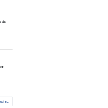
o de
dem
óxima