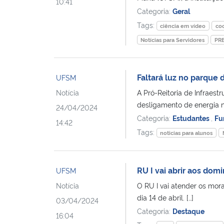
10:41
Categoria:
Geral
Tags:
ciência em vídeo
co
Notícias para Servidores
PR
Faltará luz no parque 
UFSM
Notícia
A Pró-Reitoria de Infraestr
desligamento de energia n
24/04/2024
Categoria:
Estudantes
,
Fu
14:42
Tags:
noticias para alunos
RU I vai abrir aos do
UFSM
Notícia
O RU I vai atender os mor
dia 14 de abril. […]
03/04/2024
Categoria:
Destaque
16:04