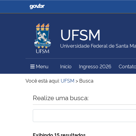
Casa Civil
Ministério da Justiça e
Segurança Pública
UFSM
Ministério da Agricultura,
Ministério da Educação
Universidade Federal de Santa Ma
Pecuária e Abastecimento
Menu Principal do Sítio
Menu
Início
Ingresso 2026
Contat
Ministério do Meio Ambiente
Ministério do Turismo
Você está aqui:
UFSM
>
Busca
Início do conteúdo
Realize uma busca:
Secretaria de Governo
Gabinete de Segurança
Institucional
Exibindo 15 resultados