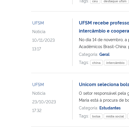
Tags:
ceu
destaque ufsm
UFSM recebe professor
UFSM
intercâmbio e coopera
Notícia
No dia 14 de novembro, a p
10/11/2023
Acadêmicos Brasil-China: 
13:17
Categoria:
Geral
Tags:
china
intercâmbio
Unicom seleciona bolsi
UFSM
Notícia
O setor responsável pela g
Maria está à procura de bo
23/10/2023
Categoria:
Estudantes
17:32
Tags:
bolsa
mídia social