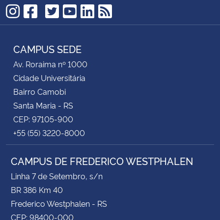
TikTok
Instagram
Facebook
Twitter
YouTube
LinkedIn
RSS
CAMPUS SEDE
Av. Roraima nº 1000
Cidade Universitária
Bairro Camobi
Santa Maria - RS
CEP: 97105-900
+55 (55) 3220-8000
CAMPUS DE FREDERICO WESTPHALEN
Linha 7 de Setembro, s/n
BR 386 Km 40
Frederico Westphalen - RS
CEP: 98400-000