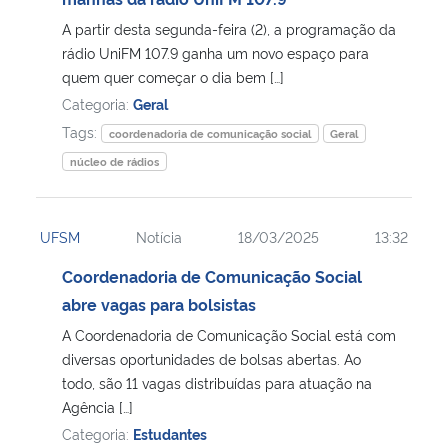
A partir desta segunda-feira (2), a programação da
Secretaria-Geral
rádio UniFM 107.9 ganha um novo espaço para
quem quer começar o dia bem […]
Secretaria de Governo
Categoria:
Geral
Tags:
coordenadoria de comunicação social
Geral
Gabinete de Segurança Institucional
núcleo de rádios
Advocacia-Geral da União
UFSM
Notícia
18/03/2025
13:32
Banco Central do Brasil
Coordenadoria de Comunicação Social
abre vagas para bolsistas
Planalto
A Coordenadoria de Comunicação Social está com
diversas oportunidades de bolsas abertas. Ao
todo, são 11 vagas distribuídas para atuação na
Agência […]
Categoria:
Estudantes