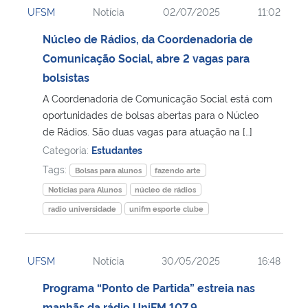
UFSM
Notícia
02/07/2025
11:02
Ministério da Cidadania
Núcleo de Rádios, da Coordenadoria de
Ministério da Saúde
Comunicação Social, abre 2 vagas para
bolsistas
Ministério de Minas e Energia
A Coordenadoria de Comunicação Social está com
oportunidades de bolsas abertas para o Núcleo
Ministério da Ciência, Tecnologia, Inovações e Comunicações
de Rádios. São duas vagas para atuação na […]
Categoria:
Estudantes
Ministério do Meio Ambiente
Tags:
Bolsas para alunos
fazendo arte
Notícias para Alunos
núcleo de rádios
Ministério do Turismo
radio universidade
unifm esporte clube
Ministério do Desenvolvimento Regional
UFSM
Notícia
30/05/2025
16:48
Controladoria-Geral da União
Programa “Ponto de Partida” estreia nas
Ministério da Mulher, da Família e dos Direitos Humanos
manhãs da rádio UniFM 107.9