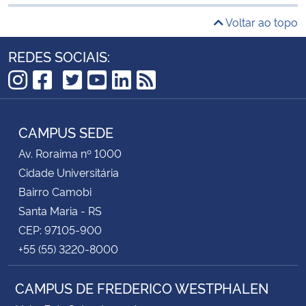
Voltar ao topo
REDES SOCIAIS:
TikTok
Instagram
Facebook
Twitter
YouTube
LinkedIn
RSS
CAMPUS SEDE
Av. Roraima nº 1000
Cidade Universitária
Bairro Camobi
Santa Maria - RS
CEP: 97105-900
+55 (55) 3220-8000
CAMPUS DE FREDERICO WESTPHALEN