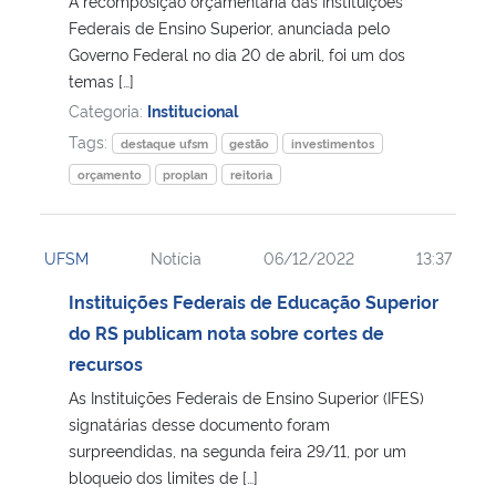
A recomposição orçamentária das Instituições
Federais de Ensino Superior, anunciada pelo
Secretaria-Geral
Governo Federal no dia 20 de abril, foi um dos
temas […]
Categoria:
Institucional
Secretaria de Governo
Tags:
destaque ufsm
gestão
investimentos
Gabinete de Segurança Institucional
orçamento
proplan
reitoria
Advocacia-Geral da União
UFSM
Notícia
06/12/2022
13:37
Banco Central do Brasil
Instituições Federais de Educação Superior
do RS publicam nota sobre cortes de
Planalto
recursos
As Instituições Federais de Ensino Superior (IFES)
signatárias desse documento foram
surpreendidas, na segunda feira 29/11, por um
bloqueio dos limites de […]