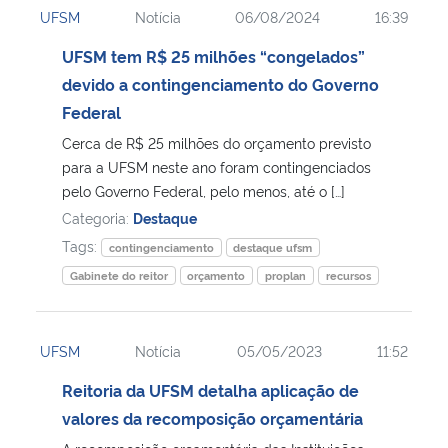
UFSM
Notícia
06/08/2024
16:39
Ministério da Cidadania
UFSM tem R$ 25 milhões “congelados”
Ministério da Saúde
devido a contingenciamento do Governo
Federal
Ministério de Minas e Energia
Cerca de R$ 25 milhões do orçamento previsto
para a UFSM neste ano foram contingenciados
Ministério da Ciência, Tecnologia, Inovações e Comunicações
pelo Governo Federal, pelo menos, até o […]
Categoria:
Destaque
Ministério do Meio Ambiente
Tags:
contingenciamento
destaque ufsm
Gabinete do reitor
orçamento
proplan
recursos
Ministério do Turismo
Ministério do Desenvolvimento Regional
UFSM
Notícia
05/05/2023
11:52
Reitoria da UFSM detalha aplicação de
Controladoria-Geral da União
valores da recomposição orçamentária
Ministério da Mulher, da Família e dos Direitos Humanos