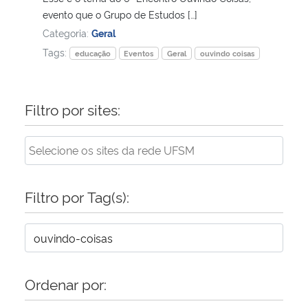
evento que o Grupo de Estudos […]
Secretaria-Geral
Categoria:
Geral
Tags:
educação
Eventos
Geral
ouvindo coisas
Secretaria de Governo
Gabinete de Segurança Institucional
Filtro por sites:
Advocacia-Geral da União
Banco Central do Brasil
Filtro por Tag(s):
Planalto
Ordenar por: