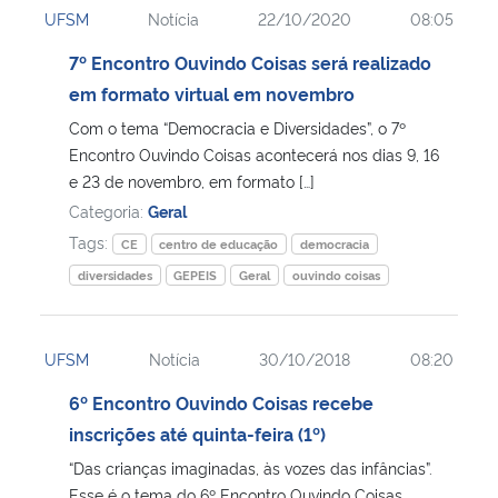
UFSM
Notícia
22/10/2020
08:05
Ministério da Cidadania
7º Encontro Ouvindo Coisas será realizado
Ministério da Saúde
em formato virtual em novembro
Com o tema “Democracia e Diversidades”, o 7º
Ministério de Minas e Energia
Encontro Ouvindo Coisas acontecerá nos dias 9, 16
e 23 de novembro, em formato […]
Ministério da Ciência, Tecnologia, Inovações e Comunicações
Categoria:
Geral
Tags:
CE
centro de educação
democracia
Ministério do Meio Ambiente
diversidades
GEPEIS
Geral
ouvindo coisas
Ministério do Turismo
UFSM
Notícia
30/10/2018
08:20
Ministério do Desenvolvimento Regional
6º Encontro Ouvindo Coisas recebe
inscrições até quinta-feira (1º)
Controladoria-Geral da União
“Das crianças imaginadas, às vozes das infâncias”.
Ministério da Mulher, da Família e dos Direitos Humanos
Esse é o tema do 6º Encontro Ouvindo Coisas,