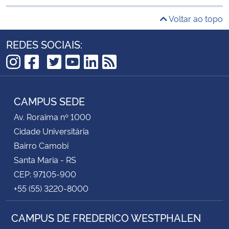
Voltar ao topo
REDES SOCIAIS:
TikTok
Instagram
Facebook
Twitter
YouTube
LinkedIn
RSS
CAMPUS SEDE
Av. Roraima nº 1000
Cidade Universitária
Bairro Camobi
Santa Maria - RS
CEP: 97105-900
+55 (55) 3220-8000
CAMPUS DE FREDERICO WESTPHALEN