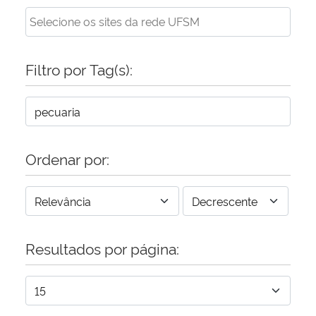
Secretaria-Geral
Filtro por Tag(s):
Secretaria de Governo
Gabinete de Segurança Institucional
Advocacia-Geral da União
Ordenar por:
Banco Central do Brasil
Planalto
Resultados por página: