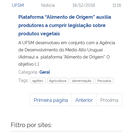
UFSM
Notícia
18/12/2018
11:16
Ministério da Cidadania
Plataforma “Alimento de Origem” auxilia
Ministério da Saúde
produtores a cumprir legislação sobre
produtos vegetais
Ministério de Minas e Energia
A UFSM desenvolveu em conjunto com a Agência
de Desenvolvimento do Médio Alto Uruguai
Ministério da Ciência, Tecnologia, Inovações e Comunicações
(Admau) a plataforma “Alimento de Origem”. O
objetivo […]
Ministério do Meio Ambiente
Categoria:
Geral
Tags:
agittec
Agricultura
alimentação
Pecuária
Ministério do Turismo
Primeira página
Anterior
Próxima
Ministério do Desenvolvimento Regional
Controladoria-Geral da União
Filtro por sites:
Ministério da Mulher, da Família e dos Direitos Humanos