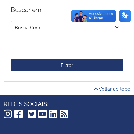
Buscar em:
Filtrar
Voltar ao topo
REDES SOCIAIS:
TikTok
Instagram
Facebook
Twitter
YouTube
LinkedIn
RSS