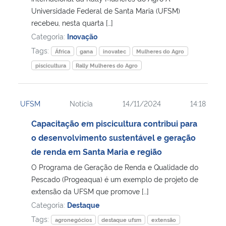
Universidade Federal de Santa Maria (UFSM)
recebeu, nesta quarta […]
Secretaria-Geral
Categoria:
Inovação
Tags:
Secretaria de Governo
África
gana
inovatec
Mulheres do Agro
piscicultura
Rally Mulheres do Agro
Gabinete de Segurança Institucional
UFSM
Notícia
14/11/2024
14:18
Advocacia-Geral da União
Capacitação em piscicultura contribui para
Banco Central do Brasil
o desenvolvimento sustentável e geração
de renda em Santa Maria e região
Planalto
O Programa de Geração de Renda e Qualidade do
Pescado (Progeaqua) é um exemplo de projeto de
extensão da UFSM que promove […]
Categoria:
Destaque
Tags:
agronegócios
destaque ufsm
extensão