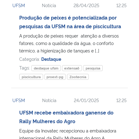
UFSM
Notícia
28/04/2025
12:25
Ministério da Cidadania
Produção de peixes é potencializada por
Ministério da Saúde
pesquisas da UFSM na área de piscicultura
A produção de peixes requer atenção a diversos
Ministério de Minas e Energia
fatores, como a qualidade da água, o conforto
térmico, a higienização de tanques e […]
Ministério da Ciência, Tecnologia, Inovações e Comunicações
Categoria:
Destaque
Tags:
destaque ufsm
extensaõ
pesquisa
Ministério do Meio Ambiente
piscicultura
proext-pg
Zootecnia
Ministério do Turismo
UFSM
Notícia
24/01/2025
12:25
Ministério do Desenvolvimento Regional
UFSM recebe embaixadora ganense do
Rally Mulheres do Agro
Controladoria-Geral da União
Equipe da Inovatec recepcionou a embaixadora
Ministério da Mulher, da Família e dos Direitos Humanos
internacional da Rally Mulheres do Agro A