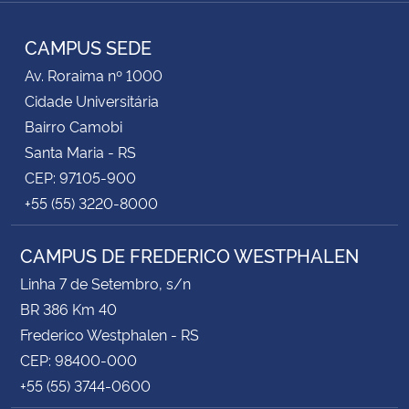
TikTok
Instagram
Facebook
Twitter
YouTube
LinkedIn
RSS
CAMPUS SEDE
Av. Roraima nº 1000
Cidade Universitária
Bairro Camobi
Santa Maria - RS
CEP: 97105-900
+55 (55) 3220-8000
CAMPUS DE FREDERICO WESTPHALEN
Linha 7 de Setembro, s/n
BR 386 Km 40
Frederico Westphalen - RS
CEP: 98400-000
+55 (55) 3744-0600