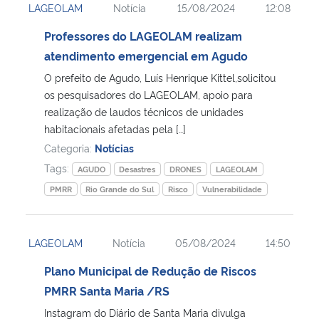
LAGEOLAM
Notícia
15/08/2024
12:08
Secretaria-Geral
Professores do LAGEOLAM realizam
atendimento emergencial em Agudo
Secretaria de Governo
O prefeito de Agudo, Luís Henrique Kittel,solicitou
os pesquisadores do LAGEOLAM, apoio para
Gabinete de Segurança Institucional
realização de laudos técnicos de unidades
habitacionais afetadas pela […]
Advocacia-Geral da União
Categoria:
Notícias
Tags:
AGUDO
Desastres
DRONES
LAGEOLAM
Banco Central do Brasil
PMRR
Rio Grande do Sul
Risco
Vulnerabilidade
Planalto
LAGEOLAM
Notícia
05/08/2024
14:50
Plano Municipal de Redução de Riscos
PMRR Santa Maria /RS
Instagram do Diário de Santa Maria divulga