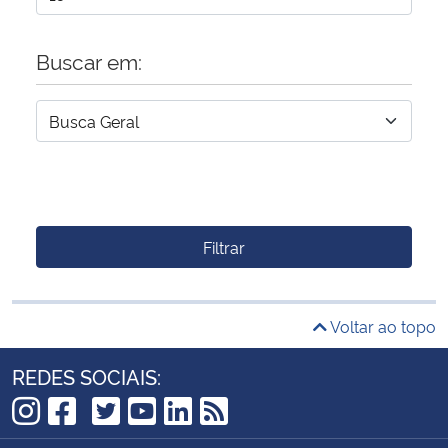
Buscar em:
Filtrar
Voltar ao topo
REDES SOCIAIS:
TikTok
Instagram
Facebook
Twitter
YouTube
LinkedIn
RSS