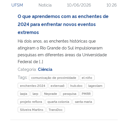
UFSM
Notícia
10/06/2026
10:26
Ministério da Cidadania
O que aprendemos com as enchentes de
Ministério da Saúde
2024 para enfrentar novos eventos
extremos
Ministério de Minas e Energia
Há dois anos, as enchentes históricas que
atingiram o Rio Grande do Sul impulsionaram
Ministério da Ciência, Tecnologia, Inovações e Comunicações
pesquisas em diferentes áreas da Universidade
Federal de […]
Ministério do Meio Ambiente
Categoria:
Ciência
Tags:
comunicação de proximidade
el niño
Ministério do Turismo
enchentes 2024
extensaõ
hub.doc
lageolam
laqia
larp
Neprade
pesquisa
PMRR
Ministério do Desenvolvimento Regional
projeto reflora
quarta colonia
santa maria
Silveira Martins
TransDoc
Controladoria-Geral da União
Ministério da Mulher, da Família e dos Direitos Humanos