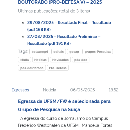
DOUTORADO (PRÓ-DEFESA V) – 2025
Ultimas publicações: (total de 3 itens)
Secretaria-Geral
29/08/2025 – Resultado Final – Resultado
Secretaria de Governo
(pdf 168 KB)
27/08/2025 – Resultado Preliminar –
Resultado (pdf 191 KB)
Gabinete de Segurança Institucional
Tags:
bolsappgri
editais
gecap
grupos-Pesquisa
Advocacia-Geral da União
Mídia
Notícias
Novidades
pós-doc
pós-doutorado
Pró-Defesa
Banco Central do Brasil
Egressos
Notícia
06/05/2025
18:52
Planalto
Egressa da UFSM/FW é selecionada para
Grupo de Pesquisa na Suíça
A egressa do curso de Jornalismo do Campus
Frederico Westphalen da UFSM, Manoella Fortes