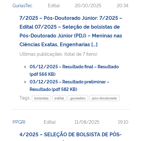
GuriasTec
Edital
20/10/2025
20:34
Ministério da Cidadania
7/2025 – Pós-Doutorado Júnior: 7/2025 –
Ministério da Saúde
Edital 07/2025 – Seleção de bolsistas de
Pós-Doutorado Júnior (PDJ) – Meninas nas
Ministério de Minas e Energia
Ciências Exatas, Engenharias […]
Ultimas publicações: (total de 7 itens)
Ministério da Ciência, Tecnologia, Inovações e Comunicações
05/12/2025 – Resultado final – Resultado
Ministério do Meio Ambiente
(pdf 566 KB)
03/12/2025 – Resultado preliminar –
Resultado (pdf 582 KB)
Ministério do Turismo
Tags:
bolsistas
edital
guriastec
pós-doutorado
Ministério do Desenvolvimento Regional
PPGRI
Edital
11/08/2025
19:10
Controladoria-Geral da União
4/2025 – SELEÇÃO DE BOLSISTA DE PÓS-
Ministério da Mulher, da Família e dos Direitos Humanos