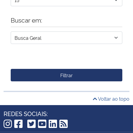
Buscar em:
Filtrar
Voltar ao topo
REDES SOCIAIS:
TikTok
Instagram
Facebook
Twitter
YouTube
LinkedIn
RSS