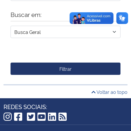
Buscar em:
Filtrar
Voltar ao topo
REDES SOCIAIS:
TikTok
Instagram
Facebook
Twitter
YouTube
LinkedIn
RSS