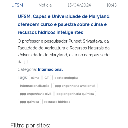
UFSM
Notícia
15/04/2024
10:43
Ministério da Cidadania
UFSM, Capes e Universidade de Maryland
Ministério da Saúde
oferecem curso e palestra sobre clima e
recursos hídricos inteligentes
Ministério de Minas e Energia
O professor e pesquisador Puneet Srivastava, da
Faculdade de Agricultura e Recursos Naturais da
Ministério da Ciência, Tecnologia, Inovações e Comunicações
Universidade de Maryland, está no campus sede
da […]
Ministério do Meio Ambiente
Categoria:
Internacional
Tags:
clima
CT
ecotecnologias
Ministério do Turismo
internacionalização
ppg engenharia ambiental
ppg engenharia civil
ppg engenharia química
Ministério do Desenvolvimento Regional
ppg química
recursos hídricos
Controladoria-Geral da União
Filtro por sites:
Ministério da Mulher, da Família e dos Direitos Humanos