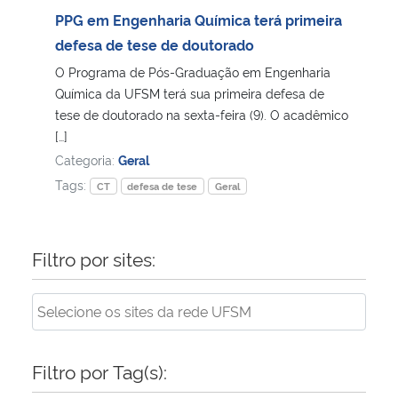
PPG em Engenharia Química terá primeira
Secretaria-Geral
defesa de tese de doutorado
O Programa de Pós-Graduação em Engenharia
Secretaria de Governo
Química da UFSM terá sua primeira defesa de
tese de doutorado na sexta-feira (9). O acadêmico
[…]
Gabinete de Segurança Institucional
Categoria:
Geral
Advocacia-Geral da União
Tags:
CT
defesa de tese
Geral
Banco Central do Brasil
Filtro por sites:
Planalto
Filtro por Tag(s):