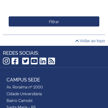
Filtrar
Voltar ao topo
REDES SOCIAIS:
TikTok
Instagram
Facebook
Twitter
YouTube
LinkedIn
RSS
CAMPUS SEDE
Av. Roraima nº 1000
Cidade Universitária
Bairro Camobi
Santa Maria - RS