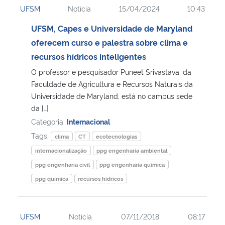
UFSM
Notícia
15/04/2024
10:43
Ministério da Cidadania
UFSM, Capes e Universidade de Maryland
Ministério da Saúde
oferecem curso e palestra sobre clima e
recursos hídricos inteligentes
Ministério de Minas e Energia
O professor e pesquisador Puneet Srivastava, da
Faculdade de Agricultura e Recursos Naturais da
Ministério da Ciência, Tecnologia, Inovações e Comunicações
Universidade de Maryland, está no campus sede
da […]
Ministério do Meio Ambiente
Categoria:
Internacional
Tags:
clima
CT
ecotecnologias
Ministério do Turismo
internacionalização
ppg engenharia ambiental
ppg engenharia civil
ppg engenharia química
Ministério do Desenvolvimento Regional
ppg química
recursos hídricos
Controladoria-Geral da União
UFSM
Notícia
07/11/2018
08:17
Ministério da Mulher, da Família e dos Direitos Humanos