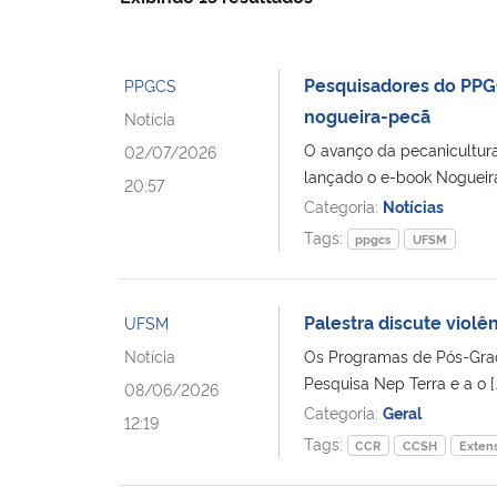
Pesquisadores do PPGC
PPGCS
nogueira-pecã
Notícia
O avanço da pecanicultura 
02/07/2026
lançado o e-book Nogueira-
20:57
Categoria:
Notícias
Tags:
ppgcs
UFSM
Palestra discute viol
UFSM
Notícia
Os Programas de Pós-Grad
Pesquisa Nep Terra e a o [
08/06/2026
Categoria:
Geral
12:19
Tags:
CCR
CCSH
Extens