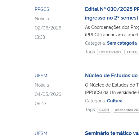
Edital Nº 030/2025 P
PPGCS
ingresso no 2º semest
Notícia
As Coordenações dos Prog
02/06/2026
(PRPGP) anunciam a abertur
13:33
Categoria:
Sem categoria
Tags:
DOUTORADO
EDITAL
Núcleo de Estudos do 
UFSM
Notícia
O Núcleo de Estudos do T
(PPGCS) da Universidade F
04/05/2026
Categoria:
Cultura
09:42
Tags:
CCSH
enchentes 20
Seminário temático va
UFSM