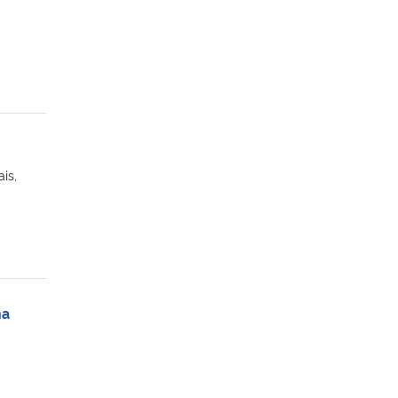
is,
na