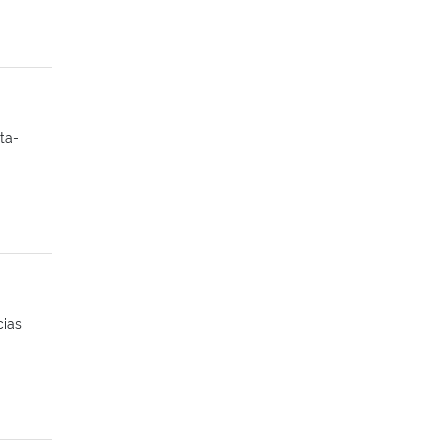
ta-
cias