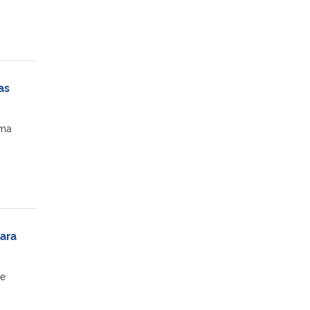
as
uma
ara
de