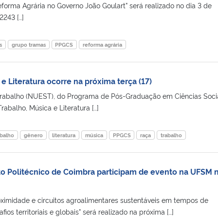
forma Agrária no Governo João Goulart” será realizado no dia 3 de
2243 […]
s
grupo tramas
PPGCS
reforma agrária
 e Literatura ocorre na próxima terça (17)
rabalho (NUEST), do Programa de Pós-Graduação em Ciências Socia
Trabalho, Música e Literatura […]
abalho
gênero
literatura
música
PPGCS
raça
trabalho
uto Politécnico de Coimbra participam de evento na UFSM 
ximidade e circuitos agroalimentares sustentáveis em tempos de
ios territoriais e globais” será realizado na próxima […]