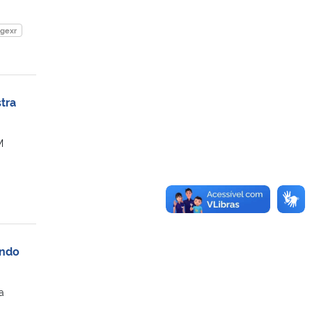
gexr
tra
M
ando
a