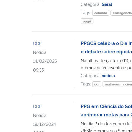
Categoria:
Geral
Tags:
coimbra
emergência 
ppgri
PPGCS celebra o Dia I
CCR
e debate sobre equid
Notícia
Na última terça-feira (11
14/02/2025
promoveu um evento espec
09:35
Categoria:
notícia
Tags:
ccr
mulheres na ciên
PPG em Ciência do Sol
CCR
aprimorar metas para
Notícia
No dia 2 de dezembro de 
18/12/2024
UFSM promoveu o Seminári