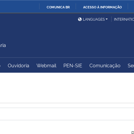
COMUNICA BR
ACESSO À INFORMAÇÃO
Ministério da Defesa
Ministério das Relações
Mini
IR
LANGUAGES
INTERNATI
Exteriores
PARA
O
Ministério da Cidadania
Ministério da Saúde
Mini
CONTEÚDO
ria
o
Ouvidoria
Webmail
PEN-SIE
Comunicação
Se
Ministério do
Controladoria-Geral da
Mini
Desenvolvimento Regional
União
Famí
Hum
Advocacia-Geral da União
Banco Central do Brasil
Plan
P