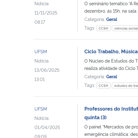
Notícia
O seminário temático “A Re
dezembro, às 15h, na sala 
11/11/2025
Categoria:
Geral
08:17
Tags:
CCSH
ciências sociai
Ciclo Trabalho, Música
UFSM
Notícia
O Núcleo de Estudos do T
realiza atividade do Ciclo 
13/06/2025
Categoria:
Geral
13:01
Tags:
CCSH
estudos do tr
Professores do Instit
UFSM
quinta (3)
Notícia
O painel “Mercados de pro
01/04/2025
emergência climática: desaf
09:09