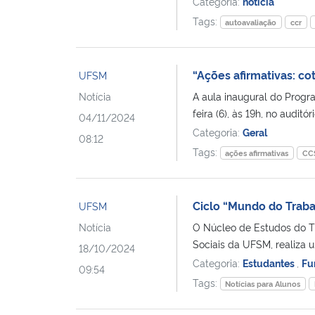
Categoria:
notícia
Tags:
autoavaliação
ccr
“Ações afirmativas: cot
UFSM
Notícia
A aula inaugural do Prog
feira (6), às 19h, no auditó
04/11/2024
Categoria:
Geral
08:12
Tags:
ações afirmativas
CC
Ciclo “Mundo do Traba
UFSM
Notícia
O Núcleo de Estudos do T
Sociais da UFSM, realiza u
18/10/2024
Categoria:
Estudantes
,
Fu
09:54
Tags:
Notícias para Alunos