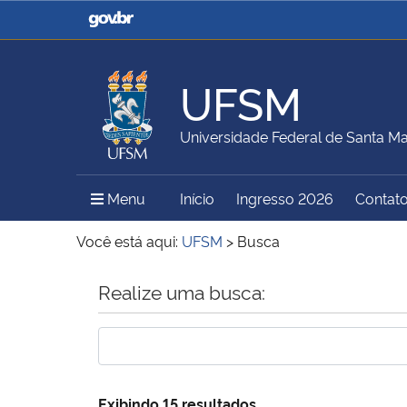
Casa Civil
Ministério da Justiça e
Segurança Pública
UFSM
Ministério da Agricultura,
Ministério da Educação
Universidade Federal de Santa Ma
Pecuária e Abastecimento
Menu Principal do Sítio
Menu
Início
Ingresso 2026
Contat
Ministério do Meio Ambiente
Ministério do Turismo
Você está aqui:
UFSM
>
Busca
Início do conteúdo
Realize uma busca:
Secretaria de Governo
Gabinete de Segurança
Institucional
Exibindo 15 resultados