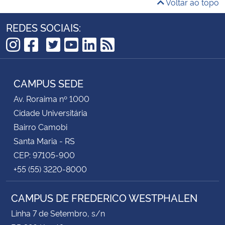
Voltar ao topo
REDES SOCIAIS:
TikTok
Instagram
Facebook
Twitter
YouTube
LinkedIn
RSS
CAMPUS SEDE
Av. Roraima nº 1000
Cidade Universitária
Bairro Camobi
Santa Maria - RS
CEP: 97105-900
+55 (55) 3220-8000
CAMPUS DE FREDERICO WESTPHALEN
Linha 7 de Setembro, s/n