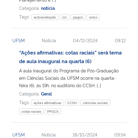
Categoria:
notícia
Tags:
autoavaliação
ccr
ppgcs
solos
UFSM
Notícia
04/11/2024
08:12
“Ações afirmativas: cotas raciais” será tema
de aula inaugural na quarta (6)
A aula inaugural do Programa de Pós-Graduação
em Ciências Sociais da UFSM ocorre na quarta-
feira (6), às 19h, no auditório do CCSH, […]
Categoria:
Geral
Tags:
ações afirmativas
CCSH
ciências sociais
cotas raciais
PPGCS
UFSM
Notícia
18/10/2024
09:54