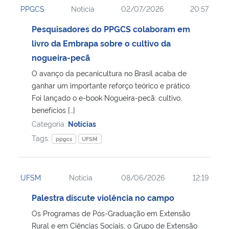
PPGCS
Notícia
02/07/2026
20:57
Ministério da Cidadania
Pesquisadores do PPGCS colaboram em
Ministério da Saúde
livro da Embrapa sobre o cultivo da
nogueira-pecã
Ministério de Minas e Energia
O avanço da pecanicultura no Brasil acaba de
ganhar um importante reforço teórico e prático.
Ministério da Ciência, Tecnologia, Inovações e Comunicações
Foi lançado o e-book Nogueira-pecã: cultivo,
benefícios […]
Ministério do Meio Ambiente
Categoria:
Notícias
Tags:
ppgcs
UFSM
Ministério do Turismo
Ministério do Desenvolvimento Regional
UFSM
Notícia
08/06/2026
12:19
Palestra discute violência no campo
Controladoria-Geral da União
Os Programas de Pós-Graduação em Extensão
Rural e em Ciências Sociais, o Grupo de Extensão
Ministério da Mulher, da Família e dos Direitos Humanos