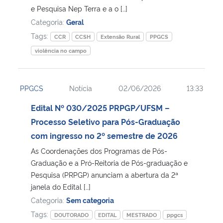
e Pesquisa Nep Terra e a o […]
Categoria:
Geral
Secretaria-Geral
Tags:
CCR
CCSH
Extensão Rural
PPGCS
Secretaria de Governo
violência no campo
Gabinete de Segurança Institucional
PPGCS
Notícia
02/06/2026
13:33
Advocacia-Geral da União
Edital Nº 030/2025 PRPGP/UFSM –
Processo Seletivo para Pós-Graduação
Banco Central do Brasil
com ingresso no 2º semestre de 2026
As Coordenações dos Programas de Pós-
Planalto
Graduação e a Pró-Reitoria de Pós-graduação e
Pesquisa (PRPGP) anunciam a abertura da 2ª
janela do Edital […]
Categoria:
Sem categoria
Tags:
DOUTORADO
EDITAL
MESTRADO
ppgcs