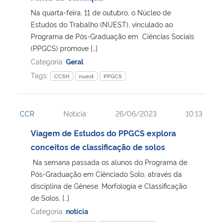
Na quarta-feira, 11 de outubro, o Núcleo de
Secretaria-Geral
Estudos do Trabalho (NUEST), vinculado ao
Programa de Pós-Graduação em Ciências Sociais
(PPGCS) promove […]
Secretaria de Governo
Categoria:
Geral
Tags:
Gabinete de Segurança Institucional
CCSH
nuest
PPGCS
Advocacia-Geral da União
CCR
Notícia
26/06/2023
10:13
Banco Central do Brasil
Viagem de Estudos do PPGCS explora
conceitos de classificação de solos
Planalto
Na semana passada os alunos do Programa de
Pós-Graduação em Ciênciado Solo, através da
disciplina de Gênese, Morfologia e Classificação
de Solos, […]
Categoria:
notícia