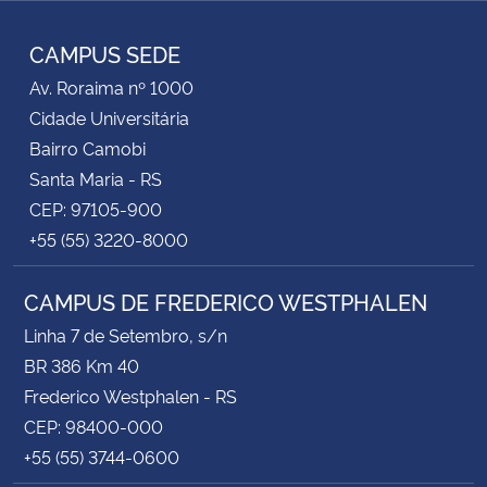
TikTok
Instagram
Facebook
Twitter
YouTube
LinkedIn
RSS
CAMPUS SEDE
Av. Roraima nº 1000
Cidade Universitária
Bairro Camobi
Santa Maria - RS
CEP: 97105-900
+55 (55) 3220-8000
CAMPUS DE FREDERICO WESTPHALEN
Linha 7 de Setembro, s/n
BR 386 Km 40
Frederico Westphalen - RS
CEP: 98400-000
+55 (55) 3744-0600