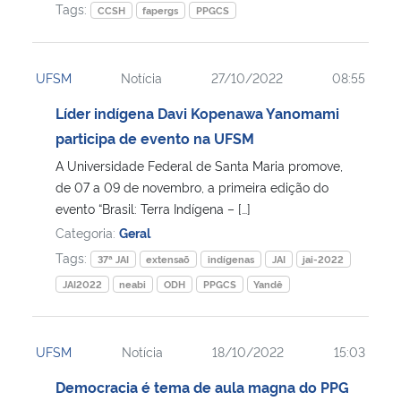
Tags:
CCSH
fapergs
PPGCS
UFSM
Notícia
27/10/2022
08:55
Líder indígena Davi Kopenawa Yanomami
participa de evento na UFSM
A Universidade Federal de Santa Maria promove,
de 07 a 09 de novembro, a primeira edição do
evento “Brasil: Terra Indígena – […]
Categoria:
Geral
Tags:
37ª JAI
extensaõ
indígenas
JAI
jai-2022
JAI2022
neabi
ODH
PPGCS
Yandê
UFSM
Notícia
18/10/2022
15:03
Democracia é tema de aula magna do PPG