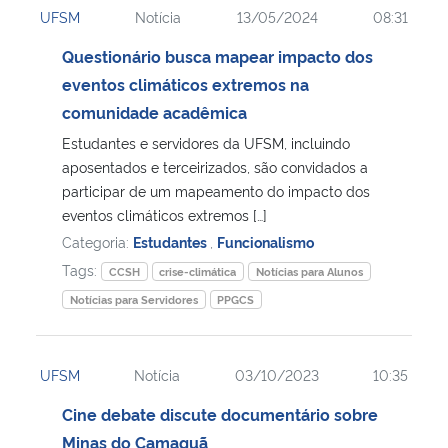
UFSM
Notícia
13/05/2024
08:31
Ministério da Cidadania
Questionário busca mapear impacto dos
Ministério da Saúde
eventos climáticos extremos na
comunidade acadêmica
Ministério de Minas e Energia
Estudantes e servidores da UFSM, incluindo
aposentados e terceirizados, são convidados a
Ministério da Ciência, Tecnologia, Inovações e Comunicações
participar de um mapeamento do impacto dos
eventos climáticos extremos […]
Ministério do Meio Ambiente
Categoria:
Estudantes
,
Funcionalismo
Tags:
CCSH
crise-climática
Notícias para Alunos
Ministério do Turismo
Notícias para Servidores
PPGCS
Ministério do Desenvolvimento Regional
UFSM
Notícia
03/10/2023
10:35
Controladoria-Geral da União
Cine debate discute documentário sobre
Minas do Camaquã
Ministério da Mulher, da Família e dos Direitos Humanos