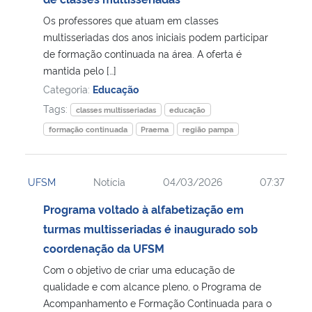
Os professores que atuam em classes
Secretaria-Geral
multisseriadas dos anos iniciais podem participar
de formação continuada na área. A oferta é
Secretaria de Governo
mantida pelo […]
Categoria:
Educação
Gabinete de Segurança Institucional
Tags:
classes multisseriadas
educação
formação continuada
Praema
região pampa
Advocacia-Geral da União
Banco Central do Brasil
UFSM
Notícia
04/03/2026
07:37
Programa voltado à alfabetização em
Planalto
turmas multisseriadas é inaugurado sob
coordenação da UFSM
Com o objetivo de criar uma educação de
qualidade e com alcance pleno, o Programa de
Acompanhamento e Formação Continuada para o