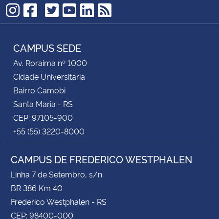
TikTok
Instagram
Facebook
Twitter
YouTube
LinkedIn
RSS
CAMPUS SEDE
Av. Roraima nº 1000
Cidade Universitária
Bairro Camobi
Santa Maria - RS
CEP: 97105-900
+55 (55) 3220-8000
CAMPUS DE FREDERICO WESTPHALEN
Linha 7 de Setembro, s/n
BR 386 Km 40
Frederico Westphalen - RS
CEP: 98400-000