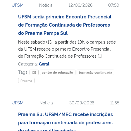
UFSM
Notícia
12/06/2026
07:50
Ministério da Cidadania
UFSM sedia primeiro Encontro Presencial
Ministério da Saúde
de Formação Continuada de Professores
do Praema Pampa Sul
Ministério de Minas e Energia
Neste sábado (13), a partir das 13h, o campus sede
da UFSM recebe o primeiro Encontro Presencial
Ministério da Ciência, Tecnologia, Inovações e Comunicações
de Formação Continuada de Professores […]
Categoria:
Geral
Ministério do Meio Ambiente
Tags:
CE
centro de educação
formação continuada
Praema
Ministério do Turismo
Ministério do Desenvolvimento Regional
UFSM
Notícia
30/03/2026
11:55
Praema Sul UFSM/MEC recebe inscrições
Controladoria-Geral da União
para formação continuada de professores
Ministério da Mulher, da Família e dos Direitos Humanos
de classes multisseriadas