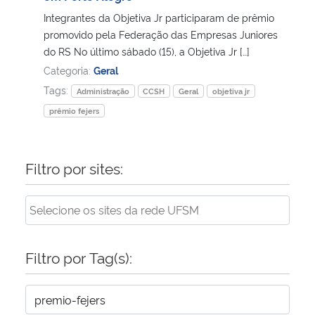
Integrantes da Objetiva Jr participaram de prêmio
Secretaria-Geral
promovido pela Federação das Empresas Juniores
do RS No último sábado (15), a Objetiva Jr […]
Categoria:
Geral
Secretaria de Governo
Tags:
Administração
CCSH
Geral
objetiva jr
Gabinete de Segurança Institucional
prêmio fejers
Advocacia-Geral da União
Filtro por sites:
Banco Central do Brasil
Planalto
Filtro por Tag(s):