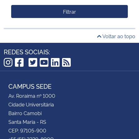
Filtrar
Voltar ao topo
REDES SOCIAIS:
TikTok
Instagram
Facebook
Twitter
YouTube
LinkedIn
RSS
CAMPUS SEDE
Av. Roraima nº 1000
Cidade Universitária
Bairro Camobi
Santa Maria - RS
CEP: 97105-900
+55 (55) 3220-8000