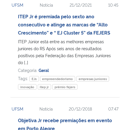
UFSM
Notícia
21/12/2021
10:45
Ministério da Cidadania
ITEP Jr é premiada pelo sexto ano
Ministério da Saúde
consecutivo e atinge as marcas de “Alto
Crescimento” e “ EJ Cluster 5” da FEJERS
Ministério de Minas e Energia
ITEP Júnior está entre as melhores empresas
juniores do RS Após seis anos de resultados
Ministério da Ciência, Tecnologia, Inovações e Comunicações
positivos pela Federação das Empresas Juniores
do […]
Ministério do Meio Ambiente
Categoria:
Geral
Tags:
EJs
empreendedorismo
empresas juniores
Ministério do Turismo
inovação
itep jr
prêmio fejers
Ministério do Desenvolvimento Regional
UFSM
Notícia
20/12/2018
07:47
Controladoria-Geral da União
Objetiva Jr recebe premiações em evento
em Porto Alegre
Ministério da Mulher, da Família e dos Direitos Humanos