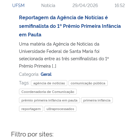
UFSM
Notícia
29/04/2026
16:52
Ministério da Cidadania
Reportagem da Agência de Notícias é
Ministério da Saúde
semifinalista do 1º Prêmio Primeira Infância
em Pauta
Ministério de Minas e Energia
Uma matéria da Agência de Notícias da
Universidade Federal de Santa Maria foi
Ministério da Ciência, Tecnologia, Inovações e Comunicações
selecionada entre as três semifinalistas do 1º
Prêmio Primeira […]
Ministério do Meio Ambiente
Categoria:
Geral
Tags:
agência de notícias
comunicação pública
Ministério do Turismo
Coordenadoria de Comunicação
prêmio primeira infância em pauta
primeira infância
Ministério do Desenvolvimento Regional
reportagem
ultraprocessados
Controladoria-Geral da União
Filtro por sites:
Ministério da Mulher, da Família e dos Direitos Humanos