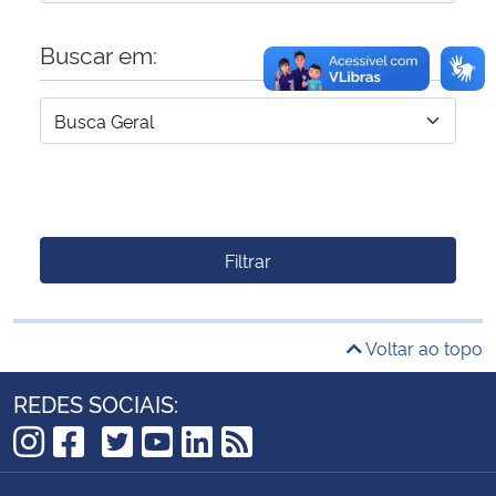
Buscar em:
Filtrar
Voltar ao topo
REDES SOCIAIS:
TikTok
Instagram
Facebook
Twitter
YouTube
LinkedIn
RSS