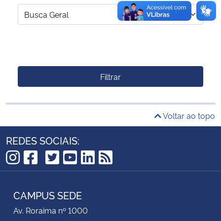
Filtrar
Voltar ao topo
REDES SOCIAIS:
TikTok
Instagram
Facebook
Twitter
YouTube
LinkedIn
RSS
CAMPUS SEDE
Av. Roraima nº 1000