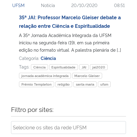
UFSM
Notícia
20/10/2020
08:51
Ministério da Cidadania
35ª JAI: Professor Marcelo Gleiser debate a
Ministério da Saúde
relação entre Ciência e Espiritualidade
A 35ª Jornada Acadêmica Integrada da UFSM
Ministério de Minas e Energia
iniciou na segunda-feira (19), em sua primeira
edição no formato virtual. A palestra plenária de […]
Ministério da Ciência, Tecnologia, Inovações e Comunicações
Categoria:
Ciência
Tags:
Ciência
Espiritualidade
JAI
jai2020
Ministério do Meio Ambiente
jornada acadêmica integrada
Marcelo Gleiser
Prêmio Templeton
religião
santa maria
ufsm
Ministério do Turismo
Ministério do Desenvolvimento Regional
Filtro por sites:
Controladoria-Geral da União
Ministério da Mulher, da Família e dos Direitos Humanos