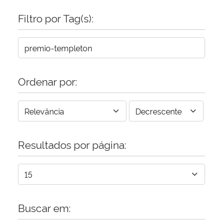
Filtro por Tag(s):
Secretaria-Geral
Secretaria de Governo
Gabinete de Segurança Institucional
Ordenar por:
Advocacia-Geral da União
Banco Central do Brasil
Resultados por página:
Planalto
Buscar em: