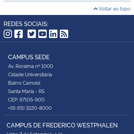
Voltar ao topo
REDES SOCIAIS:
TikTok
Instagram
Facebook
Twitter
YouTube
LinkedIn
RSS
CAMPUS SEDE
Av. Roraima nº 1000
Cidade Universitária
Bairro Camobi
Santa Maria - RS
CEP: 97105-900
+55 (55) 3220-8000
CAMPUS DE FREDERICO WESTPHALEN
Linha 7 de Setembro, s/n