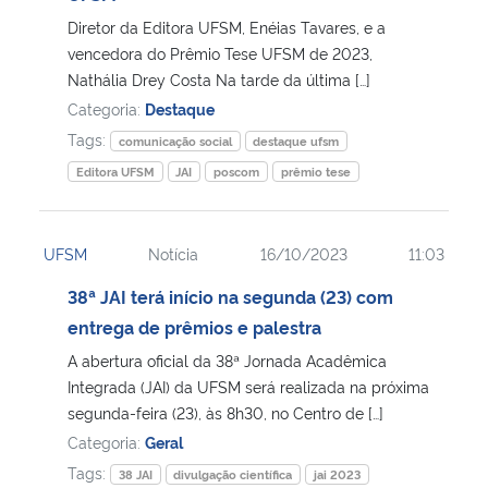
Diretor da Editora UFSM, Enéias Tavares, e a
Secretaria-Geral
vencedora do Prêmio Tese UFSM de 2023,
Nathália Drey Costa Na tarde da última […]
Categoria:
Destaque
Secretaria de Governo
Tags:
comunicação social
destaque ufsm
Gabinete de Segurança Institucional
Editora UFSM
JAI
poscom
prêmio tese
Advocacia-Geral da União
UFSM
Notícia
16/10/2023
11:03
Banco Central do Brasil
38ª JAI terá início na segunda (23) com
entrega de prêmios e palestra
Planalto
A abertura oficial da 38ª Jornada Acadêmica
Integrada (JAI) da UFSM será realizada na próxima
segunda-feira (23), às 8h30, no Centro de […]
Categoria:
Geral
Tags:
38 JAI
divulgação científica
jai 2023