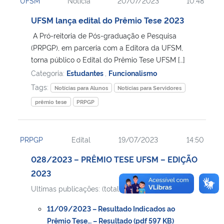
UFSM
Notícia
20/07/2023
10:48
UFSM lança edital do Prêmio Tese 2023
A Pró-reitoria de Pós-graduação e Pesquisa
(PRPGP), em parceria com a Editora da UFSM,
torna público o Edital do Prêmio Tese UFSM […]
Categoria:
Estudantes
,
Funcionalismo
Tags:
Notícias para Alunos
Notícias para Servidores
prêmio tese
PRPGP
PRPGP
Edital
19/07/2023
14:50
028/2023 – PRÊMIO TESE UFSM – EDIÇÃO
2023
Ultimas publicações: (total de 2 itens)
11/09/2023 – Resultado Indicados ao
Prêmio Tese… – Resultado (pdf 597 KB)