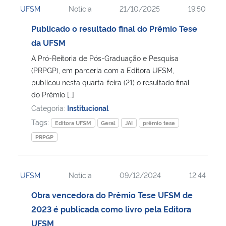
UFSM
Notícia
21/10/2025
19:50
Ministério da Cidadania
Publicado o resultado final do Prêmio Tese
Ministério da Saúde
da UFSM
A Pró-Reitoria de Pós-Graduação e Pesquisa
Ministério de Minas e Energia
(PRPGP), em parceria com a Editora UFSM,
publicou nesta quarta-feira (21) o resultado final
Ministério da Ciência, Tecnologia, Inovações e Comunicações
do Prêmio […]
Categoria:
Institucional
Ministério do Meio Ambiente
Tags:
Editora UFSM
Geral
JAI
prêmio tese
PRPGP
Ministério do Turismo
Ministério do Desenvolvimento Regional
UFSM
Notícia
09/12/2024
12:44
Obra vencedora do Prêmio Tese UFSM de
Controladoria-Geral da União
2023 é publicada como livro pela Editora
UFSM
Ministério da Mulher, da Família e dos Direitos Humanos