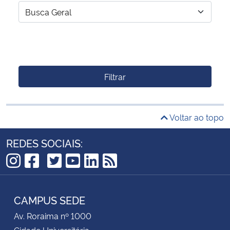
Filtrar
Voltar ao topo
REDES SOCIAIS:
TikTok
Instagram
Facebook
Twitter
YouTube
LinkedIn
RSS
CAMPUS SEDE
Av. Roraima nº 1000
Cidade Universitária