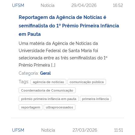
UFSM
Notícia
29/04/2026
16:52
Ministério da Cidadania
Reportagem da Agência de Notícias é
Ministério da Saúde
semifinalista do 1º Prêmio Primeira Infância
em Pauta
Ministério de Minas e Energia
Uma matéria da Agência de Notícias da
Universidade Federal de Santa Maria foi
Ministério da Ciência, Tecnologia, Inovações e Comunicações
selecionada entre as três semifinalistas do 1º
Prêmio Primeira […]
Ministério do Meio Ambiente
Categoria:
Geral
Tags:
agência de notícias
comunicação pública
Ministério do Turismo
Coordenadoria de Comunicação
prêmio primeira infância em pauta
primeira infância
Ministério do Desenvolvimento Regional
reportagem
ultraprocessados
Controladoria-Geral da União
UFSM
Notícia
27/03/2026
11:51
Ministério da Mulher, da Família e dos Direitos Humanos