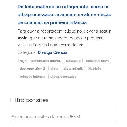
Do leite materno ao refrigerante: como os
Secretaria-Geral
ultraprocessados avançam na alimentação
de crianças na primeira infância
Secretaria de Governo
Para ouvir a reportagem, clique no player a seguir:
Assim que entra no supermercado, o pequeno
Gabinete de Segurança Institucional
Vinícius Ferreira Fagan corre de um […]
Categoria:
Divulga Ciência
Advocacia-Geral da União
Tags:
alimentação infantil
Destaque
destaque ufsm
destaque ufsm 2
dieta
dieta infantil
Nutrição
Banco Central do Brasil
primeira infância
ultraprocessados
Planalto
Filtro por sites: