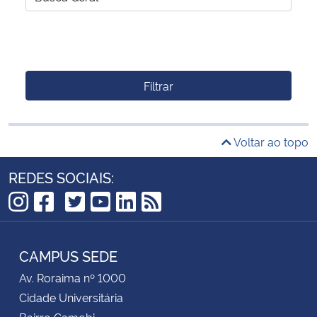
Filtrar
Voltar ao topo
REDES SOCIAIS:
TikTok
Instagram
Facebook
Twitter
YouTube
LinkedIn
RSS
CAMPUS SEDE
Av. Roraima nº 1000
Cidade Universitária
Bairro Camobi