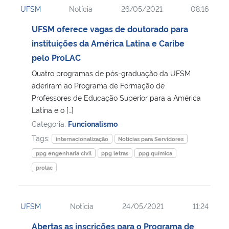
UFSM
Notícia
26/05/2021
08:16
Ministério da Cidadania
UFSM oferece vagas de doutorado para
Ministério da Saúde
instituições da América Latina e Caribe
pelo ProLAC
Ministério de Minas e Energia
Quatro programas de pós-graduação da UFSM
aderiram ao Programa de Formação de
Ministério da Ciência, Tecnologia, Inovações e Comunicações
Professores de Educação Superior para a América
Latina e o […]
Ministério do Meio Ambiente
Categoria:
Funcionalismo
Tags:
internacionalização
Notícias para Servidores
Ministério do Turismo
ppg engenharia civil
ppg letras
ppg química
prolac
Ministério do Desenvolvimento Regional
Controladoria-Geral da União
UFSM
Notícia
24/05/2021
11:24
Abertas as inscrições para o Programa de
Ministério da Mulher, da Família e dos Direitos Humanos