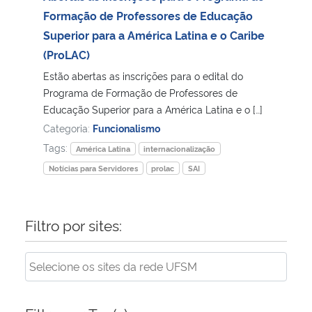
Formação de Professores de Educação
Secretaria-Geral
Superior para a América Latina e o Caribe
(ProLAC)
Secretaria de Governo
Estão abertas as inscrições para o edital do
Programa de Formação de Professores de
Gabinete de Segurança Institucional
Educação Superior para a América Latina e o […]
Categoria:
Funcionalismo
Advocacia-Geral da União
Tags:
América Latina
internacionalização
Notícias para Servidores
prolac
SAI
Banco Central do Brasil
Planalto
Filtro por sites: