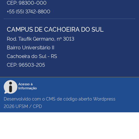
CEP: 98300-000
+55 (55) 3742-8800
CAMPUS DE CACHOEIRA DO SUL
Rod. Taufik Germano, nº 3013
Bairro Universitário II
Cachoeira do Sul - RS
CEP: 96503-205
Acesso à
Informação
Desenvolvido com o CMS de código aberto
Wordpress
2026
UFSM
/
CPD