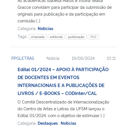
As acadêmicas Isabella Matos e Vitória Skalla
Gracce convidam para participar da submissão de
Secretaria-Geral
originais para publicação e da participação em
comissão […]
Categoria:
Notícias
Secretaria de Governo
Tags:
chamada
editorial
publicação
TCC
Gabinete de Segurança Institucional
PPGLETRAS
Notícia
19/06/2024
10:11
Advocacia-Geral da União
Edital 01/2024 – APOIO À PARTICIPAÇÃO
Banco Central do Brasil
DE DOCENTES EM EVENTOS
INTERNACIONAIS E A PUBLICAÇÕES DE
Planalto
LIVROS / E-BOOKS – CODinter/CAL
O Comitê Descentralizado de Internacionalização
do Centro de Artes e Letras da UFSM lançou o
Edital 01/2024, com o objetivo de estimular […]
Categoria:
Destaques
,
Notícias