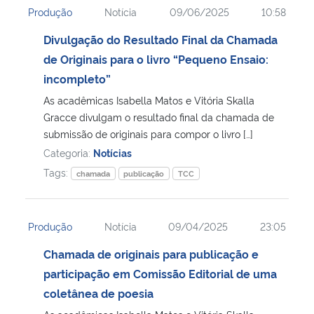
Produção
Notícia
09/06/2025
10:58
Ministério da Cidadania
Divulgação do Resultado Final da Chamada
Ministério da Saúde
de Originais para o livro “Pequeno Ensaio:
incompleto”
Ministério de Minas e Energia
As acadêmicas Isabella Matos e Vitória Skalla
Gracce divulgam o resultado final da chamada de
Ministério da Ciência, Tecnologia, Inovações e Comunicações
submissão de originais para compor o livro […]
Categoria:
Notícias
Ministério do Meio Ambiente
Tags:
chamada
publicação
TCC
Ministério do Turismo
Produção
Notícia
09/04/2025
23:05
Ministério do Desenvolvimento Regional
Chamada de originais para publicação e
participação em Comissão Editorial de uma
Controladoria-Geral da União
coletânea de poesia
Ministério da Mulher, da Família e dos Direitos Humanos