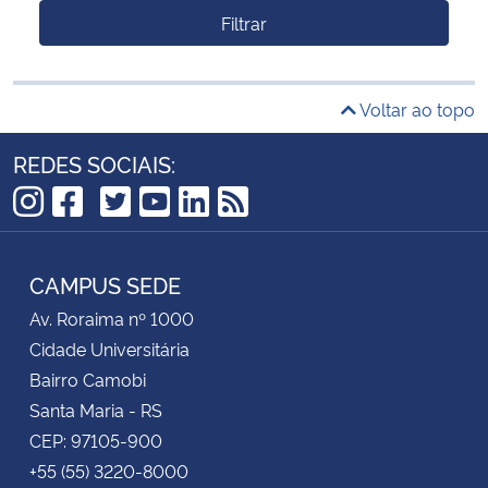
Filtrar
Voltar ao topo
REDES SOCIAIS:
TikTok
Instagram
Facebook
Twitter
YouTube
LinkedIn
RSS
CAMPUS SEDE
Av. Roraima nº 1000
Cidade Universitária
Bairro Camobi
Santa Maria - RS
CEP: 97105-900
+55 (55) 3220-8000