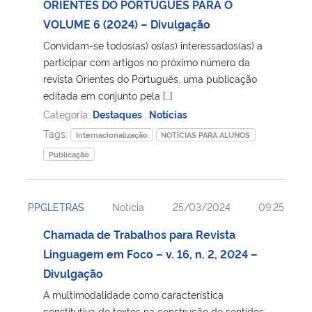
ORIENTES DO PORTUGUÊS PARA O
VOLUME 6 (2024) – Divulgação
Convidam-se todos(as) os(as) interessados(as) a
participar com artigos no próximo número da
revista Orientes do Português, uma publicação
editada em conjunto pela […]
Categoria:
Destaques
,
Notícias
Tags:
Internacionalização
NOTÍCIAS PARA ALUNOS
Publicação
PPGLETRAS
Notícia
25/03/2024
09:25
Chamada de Trabalhos para Revista
Linguagem em Foco – v. 16, n. 2, 2024 –
Divulgação
A multimodalidade como característica
constitutiva de textos na construção de sentidos