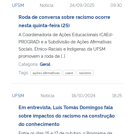
UFSM
Notícia
24/09/2025
09:30
Ministério da Cidadania
Roda de conversa sobre racismo ocorre
Ministério da Saúde
nesta quinta-feira (25)
A Coordenadoria de Ações Educacionais (CAEd-
Ministério de Minas e Energia
PROGRAD) e a Subdivisão de Ações Afirmativas
Sociais, Étnico-Raciais e Indígenas da UFSM
Ministério da Ciência, Tecnologia, Inovações e Comunicações
promovem a roda de […]
Categoria:
Geral
Ministério do Meio Ambiente
Tags:
ações afirmativas
caed
racismo
Ministério do Turismo
UFSM
Notícia
18/10/2024
18:25
Ministério do Desenvolvimento Regional
Em entrevista, Luís Tomás Domingos fala
sobre impactos do racismo na construção
Controladoria-Geral da União
do conhecimento
Ministério da Mulher, da Família e dos Direitos Humanos
Entre os dias 15 e 17 de outubro, o Programa de