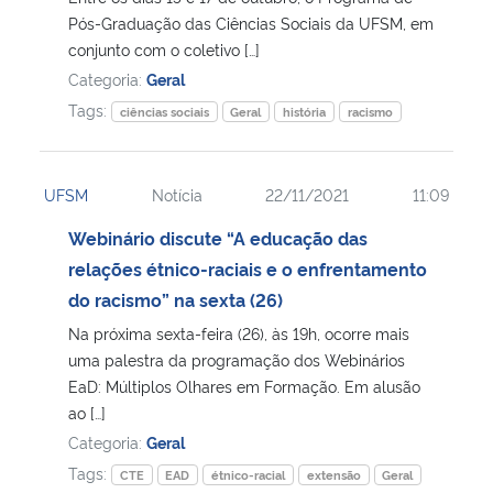
Pós-Graduação das Ciências Sociais da UFSM, em
conjunto com o coletivo […]
Secretaria-Geral
Categoria:
Geral
Tags:
Secretaria de Governo
ciências sociais
Geral
história
racismo
Gabinete de Segurança Institucional
UFSM
Notícia
22/11/2021
11:09
Advocacia-Geral da União
Webinário discute “A educação das
relações étnico-raciais e o enfrentamento
Banco Central do Brasil
do racismo” na sexta (26)
Na próxima sexta-feira (26), às 19h, ocorre mais
Planalto
uma palestra da programação dos Webinários
EaD: Múltiplos Olhares em Formação. Em alusão
ao […]
Categoria:
Geral
Tags:
CTE
EAD
étnico-racial
extensão
Geral