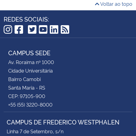
Voltar ao topo
REDES SOCIAIS:
TikTok
Instagram
Facebook
Twitter
YouTube
LinkedIn
RSS
CAMPUS SEDE
Av. Roraima nº 1000
Cidade Universitária
Bairro Camobi
Santa Maria - RS
CEP: 97105-900
+55 (55) 3220-8000
CAMPUS DE FREDERICO WESTPHALEN
Linha 7 de Setembro, s/n