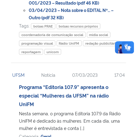
001/2023 – Resultado (pdf 46 KB)
03/04/2023 – Nota sobre o EDITAL Nº… –
Outro (pdf 32 KB)
Tags:
bolsas PRAE
bolsas recursos próprios
coordenadoria de comunicação social
mídia social
programação visual
Rádio UniFM
redação publicitária
reportagem
unicom
UFSM
Notícia
07/03/2023
17:04
Programa “Editoria 107.9” apresenta o
especial “Mulheres da UFSM” na rádio
UniFM
Nesta semana, o programa Editoria 107.9 da Rádio
UniFM é dedicado às mulheres. Em cada dia, uma
mulher é entrevistada e conta […]
Categoria:
Geral