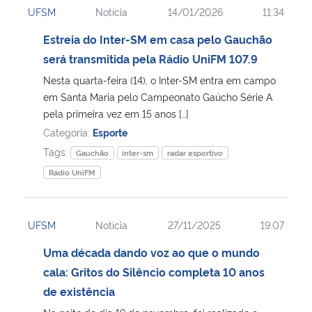
UFSM
Notícia
14/01/2026
11:34
Ministério da Cidadania
Estreia do Inter-SM em casa pelo Gauchão
Ministério da Saúde
será transmitida pela Rádio UniFM 107.9
Nesta quarta-feira (14), o Inter-SM entra em campo
Ministério de Minas e Energia
em Santa Maria pelo Campeonato Gaúcho Série A
pela primeira vez em 15 anos […]
Ministério da Ciência, Tecnologia, Inovações e Comunicações
Categoria:
Esporte
Tags:
Gauchão
inter-sm
radar esportivo
Ministério do Meio Ambiente
Rádio UniFM
Ministério do Turismo
UFSM
Notícia
27/11/2025
19:07
Ministério do Desenvolvimento Regional
Uma década dando voz ao que o mundo
cala: Gritos do Silêncio completa 10 anos
Controladoria-Geral da União
de existência
Ministério da Mulher, da Família e dos Direitos Humanos