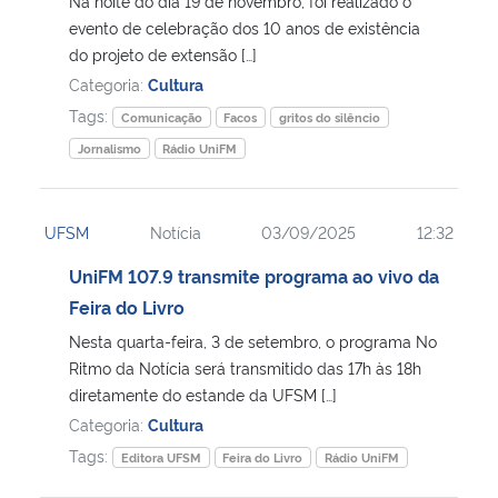
Na noite do dia 19 de novembro, foi realizado o
evento de celebração dos 10 anos de existência
Secretaria-Geral
do projeto de extensão […]
Categoria:
Cultura
Secretaria de Governo
Tags:
Comunicação
Facos
gritos do silêncio
Jornalismo
Rádio UniFM
Gabinete de Segurança Institucional
Advocacia-Geral da União
UFSM
Notícia
03/09/2025
12:32
UniFM 107.9 transmite programa ao vivo da
Banco Central do Brasil
Feira do Livro
Nesta quarta-feira, 3 de setembro, o programa No
Planalto
Ritmo da Notícia será transmitido das 17h às 18h
diretamente do estande da UFSM […]
Categoria:
Cultura
Tags:
Editora UFSM
Feira do Livro
Rádio UniFM