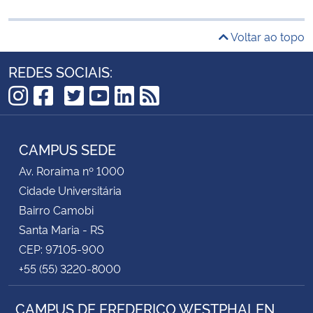
Voltar ao topo
REDES SOCIAIS:
TikTok
Instagram
Facebook
Twitter
YouTube
LinkedIn
RSS
CAMPUS SEDE
Av. Roraima nº 1000
Cidade Universitária
Bairro Camobi
Santa Maria - RS
CEP: 97105-900
+55 (55) 3220-8000
CAMPUS DE FREDERICO WESTPHALEN