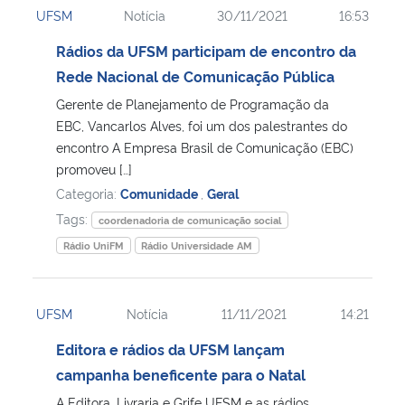
UFSM
Notícia
30/11/2021
16:53
Ministério da Cidadania
Rádios da UFSM participam de encontro da
Ministério da Saúde
Rede Nacional de Comunicação Pública
Gerente de Planejamento de Programação da
Ministério de Minas e Energia
EBC, Vancarlos Alves, foi um dos palestrantes do
encontro A Empresa Brasil de Comunicação (EBC)
Ministério da Ciência, Tecnologia, Inovações e Comunicações
promoveu […]
Categoria:
Comunidade
,
Geral
Ministério do Meio Ambiente
Tags:
coordenadoria de comunicação social
Rádio UniFM
Rádio Universidade AM
Ministério do Turismo
Ministério do Desenvolvimento Regional
UFSM
Notícia
11/11/2021
14:21
Editora e rádios da UFSM lançam
Controladoria-Geral da União
campanha beneficente para o Natal
Ministério da Mulher, da Família e dos Direitos Humanos
A Editora, Livraria e Grife UFSM e as rádios