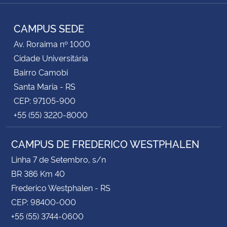
TikTok
Instagram
Facebook
Twitter
YouTube
LinkedIn
RSS
CAMPUS SEDE
Av. Roraima nº 1000
Cidade Universitária
Bairro Camobi
Santa Maria - RS
CEP: 97105-900
+55 (55) 3220-8000
CAMPUS DE FREDERICO WESTPHALEN
Linha 7 de Setembro, s/n
BR 386 Km 40
Frederico Westphalen - RS
CEP: 98400-000
+55 (55) 3744-0600