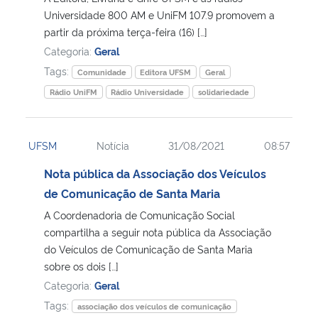
Universidade 800 AM e UniFM 107.9 promovem a
partir da próxima terça-feira (16) […]
Secretaria-Geral
Categoria:
Geral
Tags:
Secretaria de Governo
Comunidade
Editora UFSM
Geral
Rádio UniFM
Rádio Universidade
solidariedade
Gabinete de Segurança Institucional
UFSM
Notícia
31/08/2021
08:57
Advocacia-Geral da União
Nota pública da Associação dos Veículos
Banco Central do Brasil
de Comunicação de Santa Maria
A Coordenadoria de Comunicação Social
Planalto
compartilha a seguir nota pública da Associação
do Veículos de Comunicação de Santa Maria
sobre os dois […]
Categoria:
Geral
Tags:
associação dos veículos de comunicação